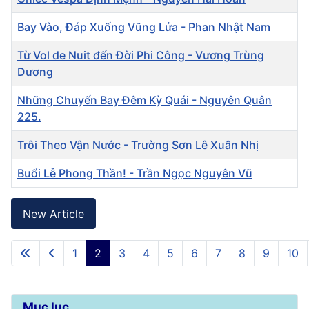
Bay Vào, Đáp Xuống Vũng Lửa - Phan Nhật Nam
Từ Vol de Nuit đến Đời Phi Công - Vương Trùng
Dương
Những Chuyến Bay Đêm Kỳ Quái - Nguyên Quân
225.
Trôi Theo Vận Nước - Trường Sơn Lê Xuân Nhị
Buổi Lễ Phong Thần! - Trần Ngọc Nguyên Vũ
Articles
New Article
1
2
3
4
5
6
7
8
9
10
Mục lục