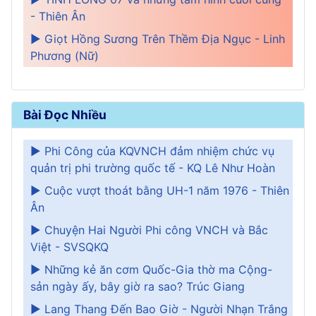
- Thiên Ân
► Giọt Hồng Sương Trên Thềm Địa Ngục - Linh
Phương (Nữ)
Bài Đọc Nhiều
► Phi Công của KQVNCH đảm nhiệm chức vụ
quản trị phi trường quốc tế - KQ Lê Như Hoàn
► Cuộc vượt thoát bằng UH-1 năm 1976 - Thiên
Ân
► Chuyện Hai Người Phi công VNCH và Bắc
Việt - SVSQKQ
► Những kẻ ăn cơm Quốc-Gia thờ ma Cộng-
sản ngày ấy, bây giờ ra sao? Trúc Giang
► Lang Thang Đến Bao Giờ - Người Nhạn Trắng