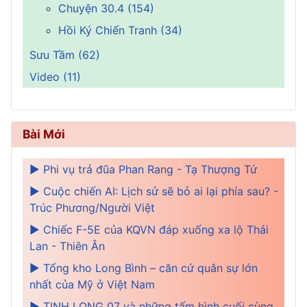
Chuyện 30.4 (154)
Hồi Ký Chiến Tranh (34)
Sưu Tầm (62)
Video (11)
Bài Mới
► Phi vụ trả đũa Phan Rang - Tạ Thượng Tứ
► Cuộc chiến AI: Lịch sử sẽ bỏ ai lại phía sau? -
Trúc Phương/Người Việt
► Chiếc F-5E của KQVN đáp xuống xa lộ Thái
Lan - Thiên Ân
► Tổng kho Long Bình – căn cứ quân sự lớn
nhất của Mỹ ở Việt Nam
► TINH LONG 07 và những tấm hình cuối cùng