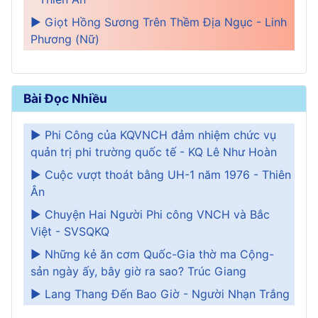
► Giọt Hồng Sương Trên Thềm Địa Ngục - Linh
Phương (Nữ)
Bài Đọc Nhiều
► Phi Công của KQVNCH đảm nhiệm chức vụ
quản trị phi trường quốc tế - KQ Lê Như Hoàn
► Cuộc vượt thoát bằng UH-1 năm 1976 - Thiên
Ân
► Chuyện Hai Người Phi công VNCH và Bắc
Việt - SVSQKQ
► Những kẻ ăn cơm Quốc-Gia thờ ma Cộng-
sản ngày ấy, bây giờ ra sao? Trúc Giang
► Lang Thang Đến Bao Giờ - Người Nhạn Trắng