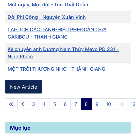
Một ngày, Một đời - Tôn Thất Đoàn
Đời Phi Công - Nguyễn Xuân Vinh
LAI-LỊCH CÁC DANH-HIỆU PHI-ĐOÀN C-7A
CARIBOU - THÀNH GIANG
Kể chuyện anh Dương Nam Thủy Mevo PĐ 231 -
Ninh Phạm
MỘT TRỜI THƯƠNG NHỚ - THÀNH GIANG
Articles
New Article
3
4
5
6
7
8
9
10
11
12
Mục lục