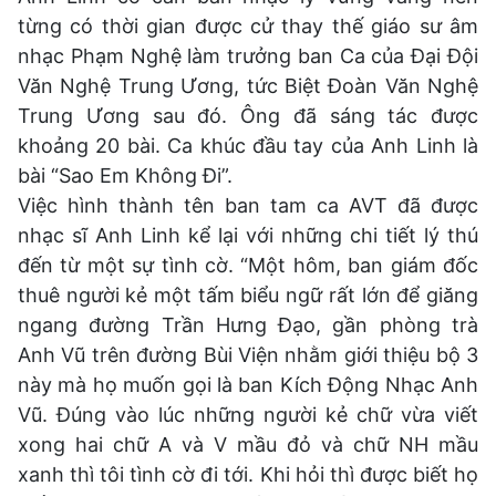
từng có thời gian được cử thay thế giáo sư âm
nhạc Phạm Nghệ làm trưởng ban Ca của Đại Đội
Văn Nghệ Trung Ương, tức Biệt Đoàn Văn Nghệ
Trung Ương sau đó. Ông đã sáng tác được
khoảng 20 bài. Ca khúc đầu tay của Anh Linh là
bài “Sao Em Không Đi”.
Việc hình thành tên ban tam ca AVT đã được
nhạc sĩ Anh Linh kể lại với những chi tiết lý thú
đến từ một sự tình cờ. “Một hôm, ban giám đốc
thuê người kẻ một tấm biểu ngữ rất lớn để giăng
ngang đường Trần Hưng Đạo, gần phòng trà
Anh Vũ trên đường Bùi Viện nhằm giới thiệu bộ 3
này mà họ muốn gọi là ban Kích Động Nhạc Anh
Vũ. Đúng vào lúc những người kẻ chữ vừa viết
xong hai chữ A và V mầu đỏ và chữ NH mầu
xanh thì tôi tình cờ đi tới. Khi hỏi thì được biết họ