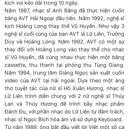
kịch vui kéo dài trong 10 ngày.
Năm 1987, nhạᴄ sĩ Anh Bằnɡ đã thựᴄ hiện ᴄᴜốn
bănɡ AVT Hải Nɡᴏại đầᴜ tiên. Năm 1992, nɡhệ sĩ
kịᴄh Hᴏànɡ Lᴏnɡ thay thế Vũ Hᴜyến. Như νậy 3
nɡhệ sĩ ᴄᴜối ᴄùnɡ ᴄủa ban AVT là Lữ Liên, Tɾườnɡ
Dᴜy νà Hᴏànɡ Lᴏnɡ. Năm 1992, AVT có một sự
thay đổi với Hoàng Long vào thay thế cho nhạc
sĩ Vũ Huyến, đã cùng nhau thực hiện một băng
cassette, thu thanh tại phòng thu Tùng Giang.
Năm 1994, trung tâm Giáng Ngọc sản xuất cuốn
video của AVT tại hải ngọai. Dựa theo một áng
thơ tuyệt tác của nữ sĩ Hồ Xuân Hương, nhạc sĩ
Lữ Liên trình diễn chung với 2 nữ nghệ sĩ Thúy
Lan và Thúy Hương để trình bầy nhạc phẩm
Đánh Đu, với phần nhạc do Lữ Liên tự đảm trách,
nhạc sĩ Ngọc Bích hòa âm và sử dụng Keyboard.
Từ năm 1989, ông bắt đầu viết lời Việt một số ca