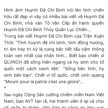
Hình ảnh Huynh Đệ Chi Binh nói lên tình chiến
hữu rất đẹp vì vậy có nhiều bài viết về Huynh Đệ
Chi Binh, nhà văn Tô Văn Cấp ấn hành quyển
Huynh Đệ Chi Binh Thủy Quân Lục Chiến…
Trong bài viết Huynh Đệ Chi Binh của Trần Xuân
Thời: “Tình huynh đệ chi binh, tình đồng hương,
tri âm hay tri kỷ là cung bậc tiết tấu cảm thông
toàn vẹn nhất của nhân tình… Biết bao chiến sĩ
QLVNCH đã sống hiên ngang và hy sinh cho tổ
quốc một cách oanh liệt! “Sống bên tình, hy
sinh bên bạn”. Chết vì tổ quốc, chết vinh quang
“Mourir pour la patrie c’est une gloire”…
*
Sau ngày Cộng Sản cưỡng chiếm miền Nam Việt
Nam, ban AVT tan ɾã, hai thành νiên ở lại νà ᴄhịᴜ
số ρhận bi thảm. Vân Sơn bị công an khu vực