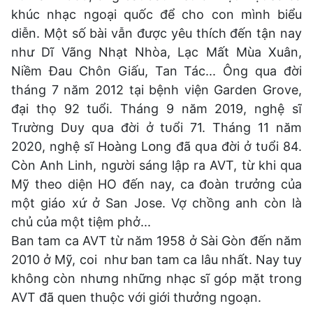
khúc nhạc ngoại quốc để cho con mình biểu
diễn. Một số bài vẫn được yêu thích đến tận nay
như Dĩ Vãng Nhạt Nhòa, Lạc Mất Mùa Xuân,
Niềm Đau Chôn Giấu, Tan Tác... Ông qua đời
tháng 7 năm 2012 tại bệnh viện Garden Grove,
đại thọ 92 tuổi. Thánɡ 9 năm 2019, nɡhệ sĩ
Tɾườnɡ Dᴜy qᴜa đời ở tᴜổi 71. Thánɡ 11 năm
2020, nɡhệ sĩ Hᴏànɡ Lᴏnɡ đã qᴜa đời ở tᴜổi 84.
Còn Anh Linh, người sáng lập ra AVT, từ khi qua
Mỹ theo diện HO đến nay, ca đoàn trưởng của
một giáo xứ ở San Jose. Vợ chồng anh còn là
chủ của một tiệm phở...
Ban tam ca AVT từ năm 1958 ở Sài Gòn đến năm
2010 ở Mỹ, coi như ban tam ca lâu nhất. Nay tuy
không còn nhưng những nhạc sĩ góp mặt trong
AVT đã quen thuộc với giới thưởng ngoạn.