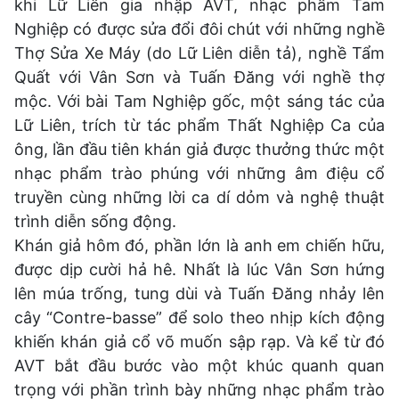
khi Lữ Liên gia nhập AVT, nhạc phẩm Tam
Nghiệp có được sửa đổi đôi chút với những nghề
Thợ Sửa Xe Máy (do Lữ Liên diễn tả), nghề Tẩm
Quất với Vân Sơn và Tuấn Đăng với nghề thợ
mộc. Với bài Tam Nghiệp gốc, một sáng tác của
Lữ Liên, trích từ tác phẩm Thất Nghiệp Ca của
ông, lần đầu tiên khán giả được thưởng thức một
nhạc phẩm trào phúng với những âm điệu cổ
truyền cùng những lời ca dí dỏm và nghệ thuật
trình diễn sống động.
Khán giả hôm đó, phần lớn là anh em chiến hữu,
được dịp cười hả hê. Nhất là lúc Vân Sơn hứng
lên múa trống, tung dùi và Tuấn Đăng nhảy lên
cây “Contre-basse” để solo theo nhịp kích động
khiến khán giả cổ võ muốn sập rạp. Và kể từ đó
AVT bắt đầu bước vào một khúc quanh quan
trọng với phần trình bày những nhạc phẩm trào