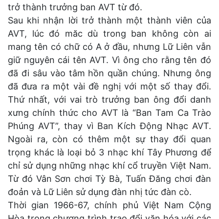
trở thành trưởng ban AVT từ đó.
Sau khi nhận lời trở thành một thành viên của
AVT, lúc đó măc dù trong ban không còn ai
mang tên có chữ có A ở đầu, nhưng Lữ Liên vẫn
giữ nguyên cái tên AVT. Vì ông cho rằng tên đó
đã đi sâu vào tâm hồn quần chúng. Nhưng ông
đã đưa ra một vài đề nghị với một số thay đổi.
Thứ nhất, với vai trò trưởng ban ông đổi danh
xưng chính thức cho AVT là “Ban Tam Ca Trào
Phúng AVT”, thay vì Ban Kích Động Nhạc AVT.
Ngoài ra, còn có thêm một sự thay đổi quan
trọng khác là loại bỏ 3 nhạc khí Tây Phương để
chỉ sử dụng những nhạc khí cổ truyền Việt Nam.
Từ đó Vân Sơn chơi Tỳ Bà, Tuấn Đăng chơi đàn
đoản và Lữ Liên sử dụng đàn nhị tức đàn cò.
Thời gian 1966-67, chính phủ Việt Nam Cộng
Hòa trong chương trình trao đổi văn hóa với các