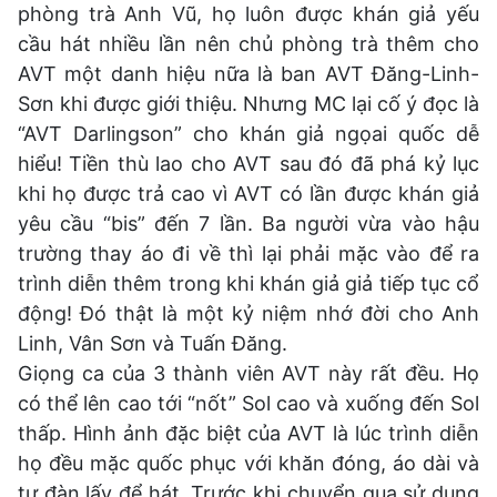
phòng trà Anh Vũ, họ luôn được khán giả yếu
cầu hát nhiều lần nên chủ phòng trà thêm cho
AVT một danh hiệu nữa là ban AVT Đăng-Linh-
Sơn khi được giới thiệu. Nhưng MC lại cố ý đọc là
“AVT Darlingson” cho khán giả ngọai quốc dễ
hiểu! Tiền thù lao cho AVT sau đó đã phá kỷ lục
khi họ được trả cao vì AVT có lần được khán giả
yêu cầu “bis” đến 7 lần. Ba người vừa vào hậu
trường thay áo đi về thì lại phải mặc vào để ra
trình diễn thêm trong khi khán giả giả tiếp tục cổ
động! Đó thật là một kỷ niệm nhớ đời cho Anh
Linh, Vân Sơn và Tuấn Đăng.
Giọng ca của 3 thành viên AVT này rất đều. Họ
có thể lên cao tới “nốt” Sol cao và xuống đến Sol
thấp. Hình ảnh đặc biệt của AVT là lúc trình diễn
họ đều mặc quốc phục với khăn đóng, áo dài và
tự đàn lấy để hát. Trước khi chuyển qua sử dụng