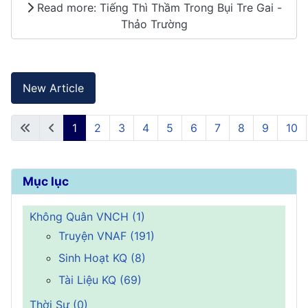
Read more: Tiếng Thì Thầm Trong Bụi Tre Gai -
Thảo Trường
New Article
1
2
3
4
5
6
7
8
9
10
Mục lục
Không Quân VNCH (1)
Truyện VNAF (191)
Sinh Hoạt KQ (8)
Tài Liệu KQ (69)
Thời Sự (0)