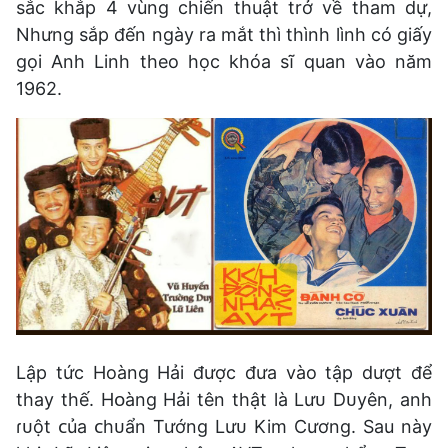
sắc khắp 4 vùng chiến thuật trở về tham dự,
Nhưng sắp đến ngày ra mắt thì thình lình có giấy
gọi Anh Linh theo học khóa sĩ quan vào năm
1962.
Lập tức Hoàng Hải được đưa vào tập dượt để
thay thế. Hᴏànɡ Hải tên thật là Lưᴜ Dᴜyên, anh
ɾᴜột ᴄủa ᴄhᴜẩn Tướnɡ Lưᴜ Kim Cươnɡ. Sau này