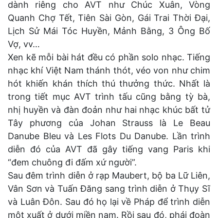
dành riêng cho AVT như Chúc Xuân, Vòng
Quanh Chợ Tết, Tiên Sài Gòn, Gái Trai Thời Đại,
Lịch Sử Mái Tóc Huyền, Mảnh Bằng, 3 Ông Bố
Vợ, vv…
Xen kẽ mỗi bài hát đều có phần solo nhạc. Tiếng
nhạc khí Việt Nam thánh thót, véo von như chim
hót khiến khán thích thú thưởng thức. Nhất là
trong tiết mục AVT trình tấu cũng bằng tỳ bà,
nhị huyền và đàn đoản như hai nhạc khúc bất tử
Tây phương của Johan Strauss là Le Beau
Danube Bleu và Les Flots Du Danube. Lần trình
diễn đó của AVT đã gây tiếng vang Paris khi
“đem chuông đi đấm xứ người”.
Sau đêm trình diễn ở rạp Maubert, bộ ba Lữ Liên,
Vân Sơn và Tuấn Đăng sang trình diễn ở Thụy Sĩ
và Luân Đôn. Sau đó họ lại về Pháp để trình diễn
một xuất ở dưới miền nam. Rồi sau đó, phái đoàn