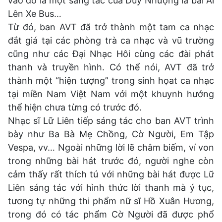
vào đó là một sáng tác của Duy Nhượng là bài Ai
Lên Xe Bus…
Từ đó, ban AVT đã trở thành một tam ca nhạc
đắt giá tại các phòng trà ca nhạc và vũ trường
cũng như các Đại Nhạc Hôi cùng các đài phát
thanh và truyền hình. Có thể nói, AVT đã trở
thành một “hiện tượng” trong sinh họat ca nhạc
tại miền Nam Việt Nam với một khuynh hướng
thể hiện chưa từng có trước đó.
Nhạc sĩ Lữ Liên tiếp sáng tác cho ban AVT trình
bày như Ba Bà Mẹ Chồng, Cờ Người, Em Tập
Vespa, vv… Ngoài những lời lẽ châm biếm, ví von
trong những bài hát trước đó, người nghe còn
cảm thấy rất thích tú với những bài hát được Lữ
Liên sáng tác với hình thức lời thanh mà ý tục,
tương tự những thi phẩm nữ sĩ Hồ Xuân Hương,
trong đó có tác phẩm Cờ Người đã được phổ