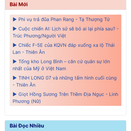
Bài Mới
► Phi vụ trả đũa Phan Rang - Tạ Thượng Tứ
► Cuộc chiến AI: Lịch sử sẽ bỏ ai lại phía sau? -
Trúc Phương/Người Việt
► Chiếc F-5E của KQVN đáp xuống xa lộ Thái
Lan - Thiên Ân
► Tổng kho Long Bình – căn cứ quân sự lớn
nhất của Mỹ ở Việt Nam
► TINH LONG 07 và những tấm hình cuối cùng
- Thiên Ân
► Giọt Hồng Sương Trên Thềm Địa Ngục - Linh
Phương (Nữ)
Bài Đọc Nhiều