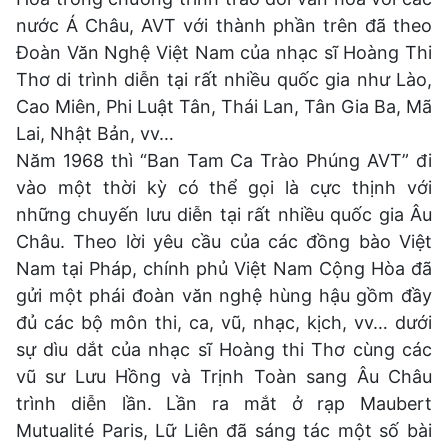
nước Á Châu, AVT với thành phần trên đã theo
Đoàn Văn Nghệ Việt Nam của nhạc sĩ Hoàng Thi
Thơ di trình diễn tại rất nhiều quốc gia như Lào,
Cao Miên, Phi Luật Tân, Thái Lan, Tân Gia Ba, Mã
Lai, Nhật Bản, vv…
Năm 1968 thì “Ban Tam Ca Trào Phúng AVT” đi
vào một thời kỳ có thể gọi là cực thịnh với
những chuyến lưu diễn tại rất nhiều quốc gia Âu
Châu. Theo lời yêu cầu của các đồng bào Việt
Nam tại Pháp, chính phủ Việt Nam Cộng Hòa đã
gửi một phái đoàn văn nghệ hùng hậu gồm đầy
đủ các bộ môn thi, ca, vũ, nhạc, kịch, vv… dưới
sự dìu dắt của nhạc sĩ Hoàng thi Thơ cùng các
vũ sư Lưu Hồng và Trịnh Toàn sang Âu Châu
trình diễn lần. Lần ra mắt ở rạp Maubert
Mutualité Paris, Lữ Liên đã sáng tác một số bài