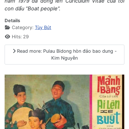
năm 1979 đã đóng lên Curiculum Vitae của tôi
con dấu “Boat people”.
Details
Category:
Tùy Bút
Hits: 29
Read more: Pulau Bidong hòn đảo bao dung -
Kim Nguyễn