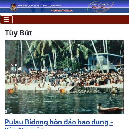
Tùy Bút
Pulau Bidong hòn đảo bao dung -