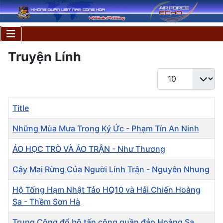
Truyện Lính
Display #
Title
Những Mùa Mưa Trong Ký Ức - Phạm Tín An Ninh
ÁO HỌC TRÒ VÀ ÁO TRẬN - Như Thương
Cây Mai Rừng Của Người Lính Trận - Nguyên Nhung
Hộ Tống Hạm Nhật Tảo HQ10 và Hải Chiến Hoàng
Sa - Thềm Sơn Hà
Trung Cộng đổ bộ tấn công quần đảo Hoàng Sa