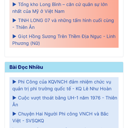
► Tổng kho Long Bình – căn cứ quân sự lớn
nhất của Mỹ ở Việt Nam
► TINH LONG 07 và những tấm hình cuối cùng
- Thiên Ân
► Giọt Hồng Sương Trên Thềm Địa Ngục - Linh
Phương (Nữ)
Bài Đọc Nhiều
► Phi Công của KQVNCH đảm nhiệm chức vụ
quản trị phi trường quốc tế - KQ Lê Như Hoàn
► Cuộc vượt thoát bằng UH-1 năm 1976 - Thiên
Ân
► Chuyện Hai Người Phi công VNCH và Bắc
Việt - SVSQKQ