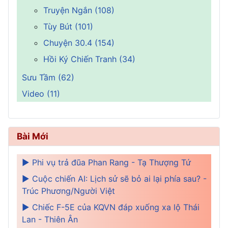
Truyện Ngắn (108)
Tùy Bút (101)
Chuyện 30.4 (154)
Hồi Ký Chiến Tranh (34)
Sưu Tầm (62)
Video (11)
Bài Mới
► Phi vụ trả đũa Phan Rang - Tạ Thượng Tứ
► Cuộc chiến AI: Lịch sử sẽ bỏ ai lại phía sau? -
Trúc Phương/Người Việt
► Chiếc F-5E của KQVN đáp xuống xa lộ Thái
Lan - Thiên Ân