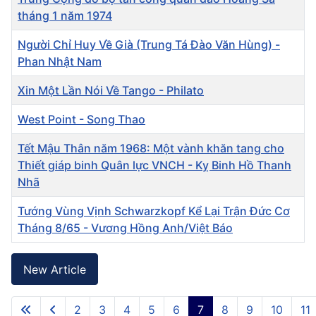
tháng 1 năm 1974
Người Chỉ Huy Về Già (Trung Tá Đào Văn Hùng) -
Phan Nhật Nam
Xin Một Lần Nói Về Tango - Philato
West Point - Song Thao
Tết Mậu Thân năm 1968: Một vành khăn tang cho
Thiết giáp binh Quân lực VNCH - Kỵ Binh Hồ Thanh
Nhã
Tướng Vùng Vịnh Schwarzkopf Kể Lại Trận Đức Cơ
Tháng 8/65 - Vương Hồng Anh/Việt Báo
Articles
New Article
2
3
4
5
6
7
8
9
10
11