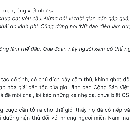
 quan, ông viết như sau:
chưa đạt yêu cầu. Đừng nói vì thời gian gấp gáp quá
hải do kinh phí. Cũng đừng nói ‘Nữ đạo diễn làm đượ
ông làm thế đâu. Qua đoạn này người xem có thể ng
 tạc cố tình, có chủ đích gây căm thù, khinh ghét đ
hợp hòa giải dân tộc của giới lãnh đạo Cộng Sản Việ
trá để mồi chài, lôi kéo những kẻ nhẹ dạ, chưa biết CS 
 cuộc cần tỏ ra cho thế giới thấy họ đã có nếp vă
i dưỡng hận thù đối với những người miền Nam mà họ