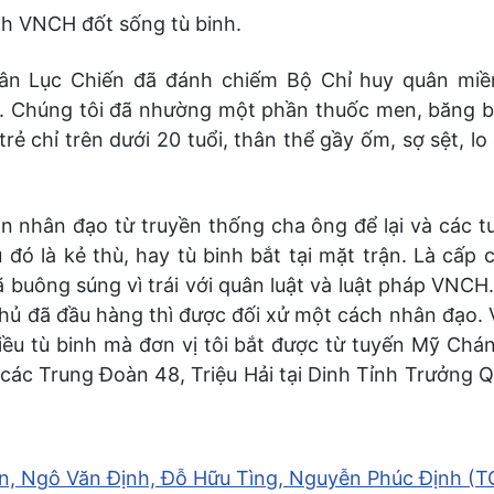
nh VNCH đốt sống tù binh.
ân Lục Chiến đã đánh chiếm Bộ Chỉ huy quân miề
c. Chúng tôi đã nhường một phần thuốc men, băng 
rẻ chỉ trên dưới 20 tuổi, thân thể gầy ốm, sợ sệt, l
 nhân đạo từ truyền thống cha ông để lại và các t
ó là kẻ thù, hay tù binh bắt tại mặt trận. Là cấp
ông súng vì trái với quân luật và luật pháp VNCH. T
 thủ đã đầu hàng thì được đối xử một cách nhân đạo.
ều tù binh mà đơn vị tôi bắt được từ tuyến Mỹ Chá
ác Trung Đoàn 48, Triệu Hải tại Dinh Tỉnh Trưởng Q