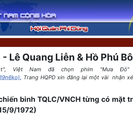
 - Lê Quang Liễn & Hồ Phú B
ệt", Việt Nam đã chọn phim "Mưa Đỏ" 
19n6ko).
Trang HQPD xin đăng lại một vài nhận xé
chiến binh TQLC/VNCH từng có mặt tr
15/9/1972)