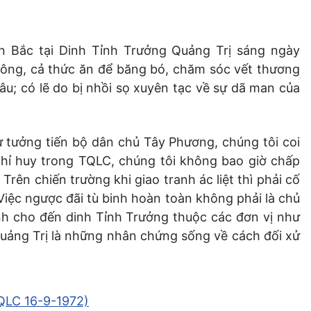
n Bắc tại Dinh Tỉnh Trưởng Quảng Trị sáng ngày
bông, cả thức ăn để băng bó, chăm sóc vết thương
o âu; có lẽ do bị nhồi sọ xuyên tạc về sự dã man của
ư tưởng tiến bộ dân chủ Tây Phương, chúng tôi coi
 chỉ huy trong TQLC, chúng tôi không bao giờ chấp
rên chiến trường khi giao tranh ác liệt thì phải cố
 Việc ngược đãi tù binh hoàn toàn không phải là chủ
nh cho đến dinh Tỉnh Trưởng thuộc các đơn vị như
uảng Trị là những nhân chứng sống về cách đối xử