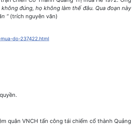
à không đúng, họ không làm thế đâu. Qua đoạn này
ăn “
(trích nguyên văn)
m-mua-do-237422.html
 quyền.
 đêm quân VNCH tấn công tái chiếm cổ thành Quảng