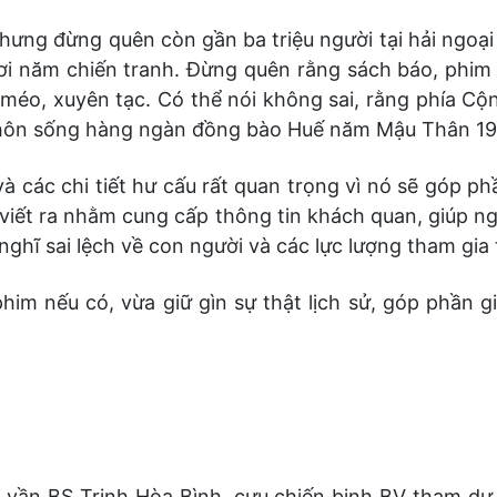
 Nhưng đừng quên còn gần ba triệu người tại hải ngoạ
ơi năm chiến tranh. Đừng quên rằng sách báo, phim
méo, xuyên tạc. Có thể nói không sai, rằng phía C
 chôn sống hàng ngàn đồng bào Huế năm Mậu Thân 19
 và các chi tiết hư cấu rất quan trọng vì nó sẽ góp 
viết ra nhằm cung cấp thông tin khách quan, giúp ng
ghĩ sai lệch về con người và các lực lượng tham gia 
phim nếu có, vừa giữ gìn sự thật lịch sử, góp phần g
 vần BS Trịnh Hòa Bình, cựu chiến binh BV tham d