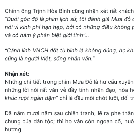
Chính ông Trịnh Hòa Bình cũng nhận xét rất khách
“Dưới góc độ là phim lịch sử, tôi đánh giá Mưa đỏ 
nói vì kinh phí hạn hẹp, bởi có những điều không p
và có hàm ý phân biệt giới tính”…
“Cảnh lính VNCH đốt tù binh là không đúng, họ kh
cũng là người Việt, sống nhân văn.”
Nhận xét:
Những chi tiết trong phim Mưa Đỏ là hư cấu xuyên
những lời nói rất văn vẻ đầy tính nhân đạo, hòa 
khúc ruột ngàn dặm
” chỉ là đầu môi chót lưỡi, dối 
Đã năm mươi năm sau chiến tranh, lẽ ra phe thắng
chung của dân tộc; thì họ vẫn còn ngoan cố, nuô
hương.