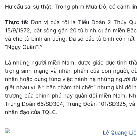
Hư cấu sai sự thật: Trong phim Mưa Đỏ, có cảnh lí
Thực tế:
Đơn vị của tôi là Tiểu Đoàn 2 Thủy Qu
15/9/1972, bắt sống gần 20 tù binh quân miền Bắ
và cho tù binh ăn uống. Đa số các tù binh còn rất t
“Ngụy Quân”!?
Là những người miền Nam, được giáo dục tinh thần
trọng sinh mạng và nhân phẩm của con người, dù đ
nhận hoặc dung túng việc hành hạ những người đã bu
giết nhau vì lẽ “ bắn chậm thì chết” nhưng khi đối
trương của chính phủ hay quân đội miền Nam. Nhi
Trung Đoàn 66/SĐ304, Trung Đoàn 101/SĐ325, và c
nhân đạo của TQLC.