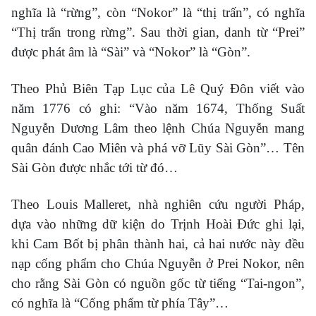
nghĩa là “rừng”, còn “Nokor” là “thị trấn”, có nghĩa
“Thị trấn trong rừng”. Sau thời gian, danh từ “Prei”
được phát âm là “Sài” và “Nokor” là “Gòn”.
Theo Phủ Biên Tạp Lục của Lê Quý Đôn viết vào
năm 1776 có ghi: “Vào năm 1674, Thống Suất
Nguyễn Dương Lâm theo lệnh Chúa Nguyễn mang
quân đánh Cao Miên và phá vỡ Lũy Sài Gòn”… Tên
Sài Gòn được nhắc tới từ đó…
Theo Louis Malleret, nhà nghiên cứu người Pháp,
dựa vào những dữ kiện do Trịnh Hoài Đức ghi lại,
khi Cam Bốt bị phân thành hai, cả hai nước này đều
nạp cống phẩm cho Chúa Nguyễn ở Prei Nokor, nên
cho rằng Sài Gòn có nguồn gốc từ tiếng “Tai-ngon”,
có nghĩa là “Cống phẩm từ phía Tây”…