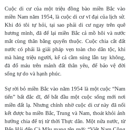
Cuộc di cư của một triệu đồng bào miền Bắc vào
miền Nam năm 1954, là cuộc di cư vĩ đại của lịch sử.
Khi đó tôi tự hỏi, tại sao phải di cư ngay trên quê
hương mình, đã để lại miền Bắc cả mồ hôi và nước
mắt cùng thân bằng quyến thuộc. Cuộc chia cắt đất
nước có phải là giải pháp vẹn toàn cho dân tộc, khi
mà hàng triệu người, kể cả cầm súng lẫn tay không,
đã đổ máu trên mảnh đất thân yêu, để bảo vệ đời
sống tự do và hạnh phúc.
Sự rời bỏ miền Bắc vào năm 1954 là một cuộc “Nam
tiến” bất đắc dĩ, để bắt đầu một cuộc sống mới nơi
miền đất lạ. Nhưng chính nhờ cuộc di cư này đã nối
kết được ba miền Bắc, Trung và Nam, thoát khỏi ảnh
hưởng chia để trị từ thời Thực dân. Một nửa nước, từ
Bến Hải đến Cà Mâu mang tên mới: “Việt Nam Cộng