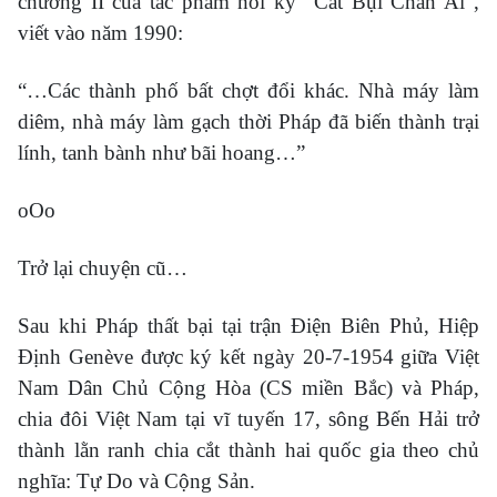
chương II của tác phẩm hồi ký “Cát Bụi Chân Ai”,
viết vào năm 1990:
“…Các thành phố bất chợt đổi khác. Nhà máy làm
diêm, nhà máy làm gạch thời Pháp đã biến thành trại
lính, tanh bành như bãi hoang…”
oOo
Trở lại chuyện cũ…
Sau khi Pháp thất bại tại trận Điện Biên Phủ, Hiệp
Định Genève được ký kết ngày 20-7-1954 giữa Việt
Nam Dân Chủ Cộng Hòa (CS miền Bắc) và Pháp,
chia đôi Việt Nam tại vĩ tuyến 17, sông Bến Hải trở
thành lằn ranh chia cắt thành hai quốc gia theo chủ
nghĩa: Tự Do và Cộng Sản.