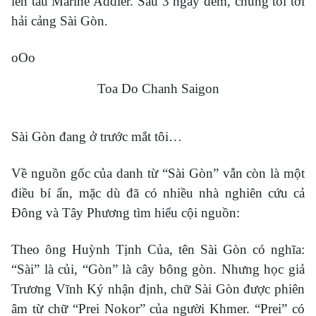
lên tầu Marine Addler. Sau 3 ngày đêm, chúng tôi tới
hải cảng Sài Gòn.
oOo
Toa Do Chanh Saigon
Sài Gòn đang ở trước mắt tôi…
Về nguồn gốc của danh từ “Sài Gòn” vẫn còn là một
điều bí ẩn, mặc dù đã có nhiều nhà nghiên cứu cả
Đông và Tây Phương tìm hiểu cội nguồn:
Theo ông Huỳnh Tịnh Của, tên Sài Gòn có nghĩa:
“Sài” là củi, “Gòn” là cây bông gòn. Nhưng học giả
Trương Vĩnh Ký nhận định, chữ Sài Gòn được phiên
âm từ chữ “Prei Nokor” của người Khmer. “Prei” có