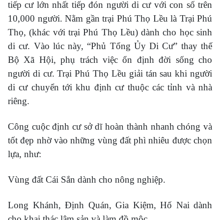
tiếp cư lớn nhất tiếp đón người di cư với con số trên
10,000 người. Nằm gần trại Phú Thọ Lều là Trại Phú
Thọ, (khác với trại Phú Thọ Lều) dành cho học sinh
di cư. Vào lúc này, “Phủ Tổng Ủy Di Cư” thay thế
Bộ Xã Hội, phụ trách việc ổn định đời sống cho
người di cư. Trại Phú Thọ Lều giải tán sau khi người
di cư chuyển tới khu định cư thuộc các tỉnh và nhà
riêng.
Công cuộc định cư sở dĩ hoàn thành nhanh chóng và
tốt đẹp nhờ vào những vùng đất phì nhiêu được chọn
lựa, như:
Vùng đất Cái Sắn dành cho nông nghiệp.
Long Khánh, Định Quán, Gia Kiệm, Hố Nai dành
cho khai thác lâm sản và làm đồ mộc.