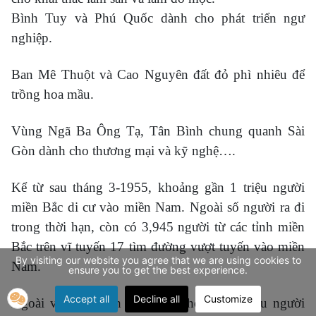
Bình Tuy và Phú Quốc dành cho phát triển ngư
nghiệp.
Ban Mê Thuột và Cao Nguyên đất đỏ phì nhiêu để
trồng hoa mầu.
Vùng Ngã Ba Ông Tạ, Tân Bình chung quanh Sài
Gòn dành cho thương mại và kỹ nghệ….
Kể từ sau tháng 3-1955, khoảng gần 1 triệu người
miền Bắc di cư vào miền Nam. Ngoài số người ra đi
trong thời hạn, còn có 3,945 người từ các tỉnh miền
Bắc trên vĩ tuyến 17 tìm đường vượt tuyến vào miền
By visiting our website you agree that we are using cookies to
Nam.
ensure you to get the best experience.
Accept all
Decline all
Customize
Ngoài việc ổn định đời sống cho gần 1 triệu người