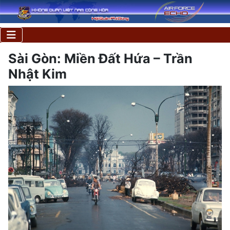
Sài Gòn: Miền Đất Hứa – Trần
Nhật Kim