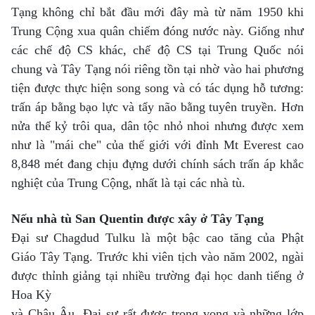
Tạng không chỉ bắt đầu mới đây mà từ năm 1950 khi
Trung Cộng xua quân chiếm đóng nước này. Giống như
các chế độ CS khác, chế độ CS tại Trung Quốc nói
chung và Tây Tạng nói riêng tồn tại nhờ vào hai phương
tiện được thực hiện song song và có tác dụng hỗ tương:
trấn áp bằng bạo lực và tẩy não bằng tuyên truyền.
Hơn
nửa thế kỷ trôi qua, dân tộc nhỏ nhoi nhưng được xem
như là "mái che" của thế giới với đỉnh Mt Everest cao
8,848 mét đang chịu đựng dưới chính sách trấn áp khắc
nghiệt của Trung Cộng, nhất là tại các nhà tù.
Nếu nhà tù San Quentin được xây ở Tây Tạng
Đại sư Chagdud Tulku là một bậc cao tăng của Phật
Giáo Tây Tạng. Trước khi viên tịch vào năm 2002, ngài
được thỉnh giảng tại nhiều trường đại học danh tiếng ở
Hoa Kỳ
và Châu Âu. Đại sư rất được trọng vọng và những lớp