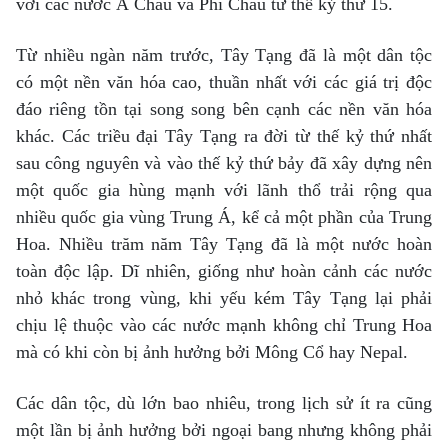
với các nước Á Châu và Phi Châu từ thế kỷ thứ 15.
Từ nhiều ngàn năm trước, Tây Tạng đã là một dân tộc
có một nền văn hóa cao, thuần nhất với các giá trị độc
đáo riêng tồn tại song song bên cạnh các nền văn hóa
khác. Các triều đại Tây Tạng ra đời từ thế kỷ thứ nhất
sau công nguyên và vào thế kỷ thứ bảy đã xây dựng nên
một quốc gia hùng mạnh với lãnh thổ trải rộng qua
nhiều quốc gia vùng Trung Á, kể cả một phần của Trung
Hoa. Nhiều trăm năm Tây Tạng đã là một nước hoàn
toàn độc lập. Dĩ nhiên, giống như hoàn cảnh các nước
nhỏ khác trong vùng, khi yếu kém Tây Tạng lại phải
chịu lệ thuộc vào các nước mạnh không chỉ Trung Hoa
mà có khi còn bị ảnh hưởng bởi Mông Cổ hay Nepal.
Các dân tộc, dù lớn bao nhiêu, trong lịch sử ít ra cũng
một lần bị ảnh hưởng bởi ngoại bang nhưng không phải