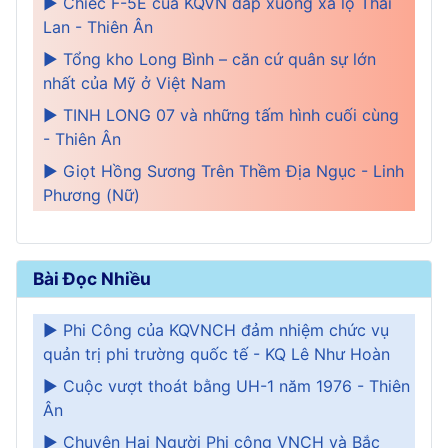
► Chiếc F-5E của KQVN đáp xuống xa lộ Thái
Lan - Thiên Ân
► Tổng kho Long Bình – căn cứ quân sự lớn
nhất của Mỹ ở Việt Nam
► TINH LONG 07 và những tấm hình cuối cùng
- Thiên Ân
► Giọt Hồng Sương Trên Thềm Địa Ngục - Linh
Phương (Nữ)
Bài Đọc Nhiều
► Phi Công của KQVNCH đảm nhiệm chức vụ
quản trị phi trường quốc tế - KQ Lê Như Hoàn
► Cuộc vượt thoát bằng UH-1 năm 1976 - Thiên
Ân
► Chuyện Hai Người Phi công VNCH và Bắc