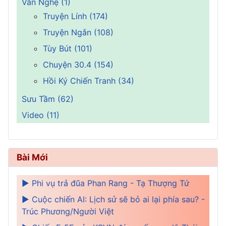
Văn Nghệ (1)
Truyện Lính (174)
Truyện Ngắn (108)
Tùy Bút (101)
Chuyện 30.4 (154)
Hồi Ký Chiến Tranh (34)
Sưu Tầm (62)
Video (11)
Bài Mới
► Phi vụ trả đũa Phan Rang - Tạ Thượng Tứ
► Cuộc chiến AI: Lịch sử sẽ bỏ ai lại phía sau? -
Trúc Phương/Người Việt