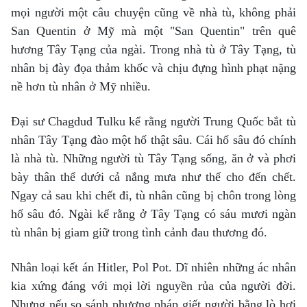
mọi người một câu chuyện cũng về nhà tù, không phải
San Quentin ở Mỹ mà một "San Quentin" trên quê
hương Tây Tạng của ngài. Trong nhà tù ở Tây Tạng, tù
nhân bị đày đọa thảm khốc và chịu đựng hình phạt nặng
nề hơn tù nhân ở Mỹ nhiều.
Đại sư Chagdud Tulku kể rằng người Trung Quốc bắt tù
nhân Tây Tạng đào một hố thật sâu. Cái hố sâu đó chính
là nhà tù. Những người tù Tây Tạng sống, ăn ở và phơi
bày thân thể dưới cả nắng mưa như thế cho đến chết.
Ngay cả sau khi chết đi, tù nhân cũng bị chôn trong lòng
hố sâu đó. Ngài kể rằng ở Tây Tạng có sáu mươi ngàn
tù nhân bị giam giữ trong tình cảnh đau thương đó.
Nhân loại kết án Hitler, Pol Pot. Dĩ nhiên những ác nhân
kia xứng đáng với mọi lời nguyền rủa của người đời.
Nhưng nếu so sánh phương pháp giết người bằng lò hơi