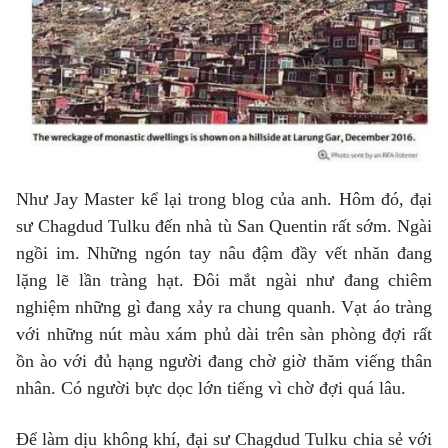
Như Jay Master kể lại trong blog của anh. Hôm đó, đại
sư Chagdud Tulku đến nhà tù San Quentin rất sớm. Ngài
ngồi im. Những ngón tay nâu đậm đầy vết nhăn đang
lặng lẽ lần tràng hạt. Đôi mắt ngài như đang chiêm
nghiệm những gì đang xảy ra chung quanh. Vạt áo tràng
với những nút màu xám phủ dài trên sàn phòng đợi rất
ồn ào với đủ hạng người đang chờ giờ thăm viếng thân
nhân. Có người bực dọc lớn tiếng vì chờ đợi quá lâu.
Để làm dịu không khí, đại sư Chagdud Tulku chia sẻ với