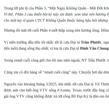
Trong lời phi lộ của Phần 3, “Một Ngày Không Quân - Một Đời Khô
Vì thế, Phần 3 của thiên hồi ký này xin được xem như nén hương lò
cho một tay sĩ quan CTCT Không Quân thuộc hàng hậu bối nhưng 
Nhưng rồi mãi tới cuối Phần 4 mới thắp xong nén hương lòng. Hôm 
Vị niên trưởng đầu tiên tôi nhắc tới là cựu Đại tá
Trần Phước
, ng
(tên tuổi) đang sống thọ nhất; vị kia là cựu Đại tá
Đinh Văn Chung
Trong email cuối cùng gửi cho tôi nào năm ngoái, NT Trần Phước ch
Cũng xin có đôi hàng về “email cuối cùng” này. Chuyện hơi dài dò
Nguyên vào khoảng tháng 3/2025, khi nhắc tới cựu Đại tá Vũ Thượn
được anh cho biết ông VTV sống ở Austin, Texas; trước đây ông có 
gái ông VTV cũng không được trả lời (ông Bồ Đại Kỳ là đàn em ô