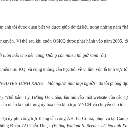
ác đàn anh tôi được quen biết và được giúp đỡ tài liệu trong những năm
nh nguyện. Vì thế sau khi cuốn QSKQ được phát hành vào năm 2005, tôi
 tờ tuần báo cho nên cũng không còn nhiều thì giờ rảnh rỗi)
 chiến hữu KQ, và cũng không cần học hỏi về vi tính vốn là lĩnh vực t
NGUYỄN ĐÌNH XANH - Một người như mọi người”
do tôi phỏng dịc
 ”chủ báo” Lý Tưởng Úc Châu, lần mò vào một website của các cựu h
m ân nhân là một trung úy hoa tiêu khu trục VNCH và chuyển cho tôi.
là đại úy phi công trực thăng tấn công AH-1G Cobra, phục vụ tại Cam
Không Đoàn 72 Chiến Thuật.
(Vì ông William S. Reeder viết tên anh X