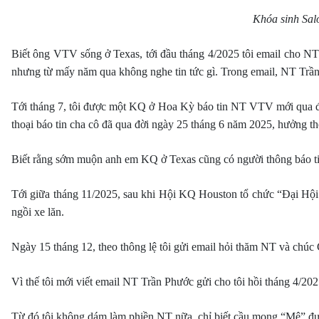
Khóa sinh Sal
Biết ông VTV sống ở Texas, tới đầu tháng 4/2025 tôi email cho NT 
nhưng từ mấy năm qua không nghe tin tức gì. Trong email, NT Trầ
Tới tháng 7, tôi được một KQ ở Hoa Kỳ báo tin NT VTV mới qua đời
thoại báo tin cha cô đã qua đời ngày 25 tháng 6 năm 2025, hưởng th
Biết rằng sớm muộn anh em KQ ở Texas cũng có người thông báo ti
Tới giữa tháng 11/2025, sau khi Hội KQ Houston tổ chức “Đại Hội 
ngồi xe lăn.
Ngày 15 tháng 12, theo thông lệ tôi gửi email hỏi thăm NT và chúc
Vì thế tôi mới viết email NT Trần Phước gửi cho tôi hồi tháng 4/202
Từ đó tôi không dám làm phiền NT nữa, chỉ biết cầu mong “Mệ” đượ