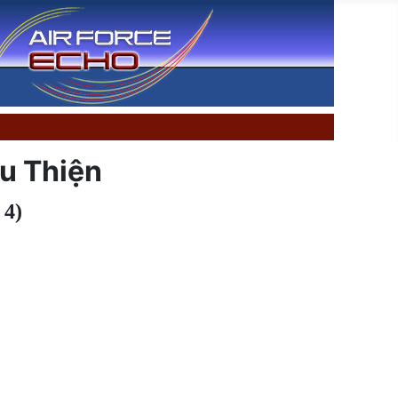
u Thiện
 4)