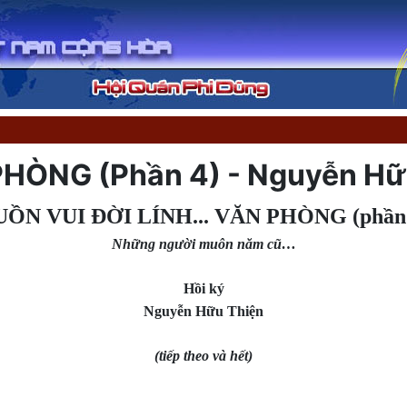
PHÒNG (Phần 4) - Nguyễn Hữ
UỒN VUI ĐỜI LÍNH... VĂN PHÒNG
(phần
Những người muôn năm cũ…
Hồi ký
Nguyễn Hữu Thiện
(tiếp theo và hết)