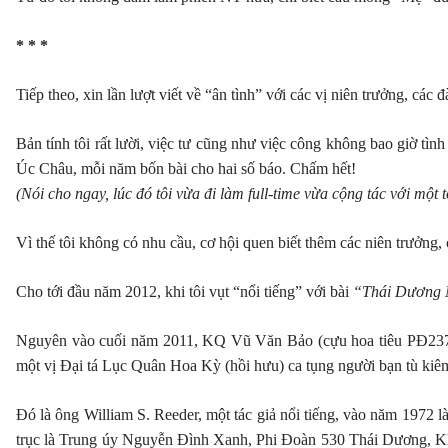
* * *
Tiếp theo, xin lần lượt viết về “ân tình” với các vị niên trưởng, c
Bản tính tôi rất lười, việc tư cũng như việc công không bao giờ tì
Úc Châu, mỗi năm bốn bài cho hai số báo. Chấm hết!
(Nói cho ngay, lúc đó tôi vừa đi làm full-time vừa cộng tác với một
Vì thế tôi không có nhu cầu, cơ hội quen biết thêm các niên trưởng,
Cho tới đầu năm 2012, khi tôi vụt “nổi tiếng” với bài
“Thái Dương 
Nguyên vào cuối năm 2011, KQ Vũ Văn Bảo (cựu hoa tiêu PĐ237),
một vị Đại tá Lục Quân Hoa Kỳ (hồi hưu) ca tụng người bạn tù kiê
Đó là ông William S. Reeder, một tác giả nổi tiếng, vào năm 1972 
trục là Trung úy Nguyễn Đình Xanh, Phi Đoàn 530 Thái Dương, 