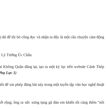
) đủ để tôi bỏ công đọc và nhận ra đây là một câu chuyện cảm động
a Lý Tưởng Úc Châu.
ài Không Quân đăng lại, tạo ra một kỷ lục trên website Cánh Thép
Phụ Lục 1)
ôi để xin phép đăng bài này trong một tuyển tập văn học nghệ thuật
kết rộng; ông ra sức xưng tụng gã đàn em khiến tôi càng thêm “nổi