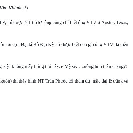
 Kim Khánh (?)
TV, thì được NT trả lời ông cũng chỉ biết ông VTV ở Austin, Texas,
ôi hỏi cựu Đại tá Bồ Đại Kỳ thì được biết con gái ông VTV đã điện
g việc không mấy hứng thú này, e Mệ sẽ… xuống tinh thần chăng?!
uồn) thì thấy hình NT Trần Phước tới tham dự, mặc đại lễ trắng và