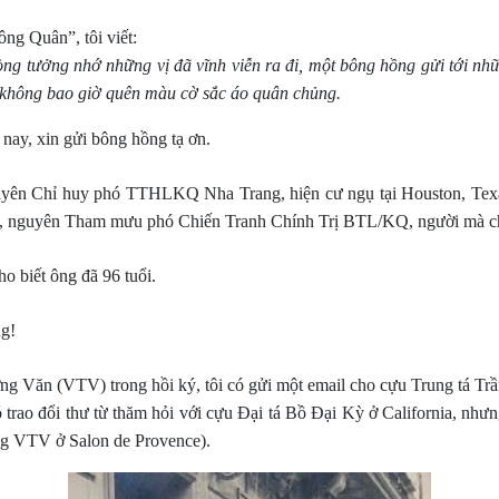
ng Quân”, tôi viết:
ng tưởng nhớ những vị đã vĩnh viễn ra đi, một bông hồng gửi tới nhữ
không bao giờ quên màu cờ sắc áo quân chủng.
nay, xin gửi bông hồng tạ ơn.
uyên Chỉ huy phó TTHLKQ Nha Trang, hiện cư ngụ tại Houston, Texa
, nguyên Tham mưu phó Chiến Tranh Chính Trị BTL/KQ, người mà chú
o biết ông đã 96 tuổi.
ng!
g Văn (VTV) trong hồi ký, tôi có gửi một email cho cựu Trung tá Trầ
trao đổi thư từ thăm hỏi với cựu Đại tá Bồ Đại Kỳ ở California, nhưn
ng VTV ở Salon de Provence).