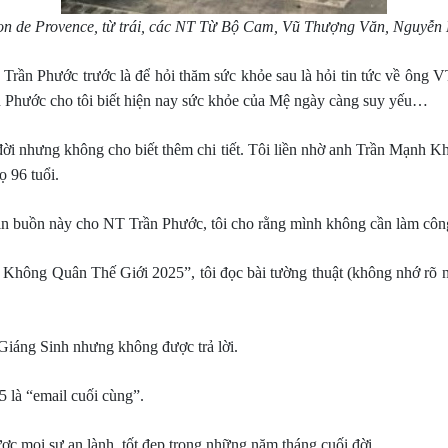
on de Provence, từ trái, các NT Từ Bộ Cam, Vũ Thượng Văn, Nguyễn
Trần Phước trước là để hỏi thăm sức khỏe sau là hỏi tin tức về ông V
n Phước cho tôi biết hiện nay sức khỏe của Mệ ngày càng suy yếu…
 nhưng không cho biết thêm chi tiết. Tôi liền nhờ anh Trần Mạnh Kh
ọ 96 tuổi.
n buồn này cho NT Trần Phước, tôi cho rằng mình không cần làm côn
Không Quân Thế Giới 2025”, tôi đọc bài tường thuật (không nhớ rõ ng
 Giáng Sinh nhưng không được trả lời.
5 là “email cuối cùng”.
c mọi sự an lành, tốt đẹp trong những năm tháng cuối đời.