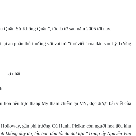
 “hậu Quân Sử Không Quân”, tức là từ sau năm 2005 tới nay.
 lại an phận thủ thường với vai trò “thợ viết” của đặc san Lý Tưởng
ôi… sợ nhất.
h.
oa tiêu trực thăng Mỹ tham chiếm tại VN, đọc được bài viết của
p Holloway, gần phi trường Cù Hanh, Pleiku; còn người hoa tiêu khu
anh không đầy đủ, lúc ban đầu tôi đã đặt tựa “Trung úy Nguyễn Văn