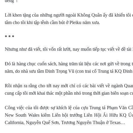
tiếng”!
Lời khen tặng của những người ngoài Không Quân ấy đã khiến tôi c
tâm cho tôi khi tập tễnh cầm bút ở Pleiku năm xưa.
* * *
Nhưng như đã viết, tôi vốn rất lười, nay muốn tiếp tục viết về đề tài 
Đó là hàng chục cuốn sách, hàng trăm tài liệu các nơi gửi về tr
năm, do nhà sưu tầm Đinh Trọng Vũ (con trai cố Trung tá KQ Đinh
Rồi nhận ra rằng cho tới nay mới chỉ có các bài viết về ngành Q
cung cấp tôi mới khai thác một phần nhỏ trong thời gian biên soạn 
Công việc của tôi được sự khích lệ của cựu Trung tá Phạm Văn C
New South Wales kiêm Liên hội trưởng Liên Hội Ái Hữu KQ Úc 
California, Nguyễn Quế Sơn, Trương Nguyên Thuận ở Texas…