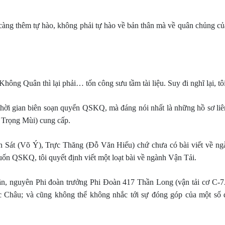
àng thêm tự hào, không phải tự hào về bản thân mà về quân chủng củ
Không Quân thì lại phải… tốn công sưu tầm tài liệu. Suy đi nghĩ lại, tôi
ong thời gian biên soạn quyển QSKQ, mà đáng nói nhất là những hồ sơ
 Trọng Mùi) cung cấp.
uan Sát (Võ Ý), Trực Thăng (Đỗ Văn Hiếu) chứ chưa có bài viết về ng
cuốn QSKQ, tôi quyết định viết một loạt bài về ngành Vận Tải.
ần, nguyên Phi đoàn trưởng Phi Đoàn 417 Thần Long (vận tải cơ C-7
Châu; và cũng không thể không nhắc tới sự đóng góp của một số đ