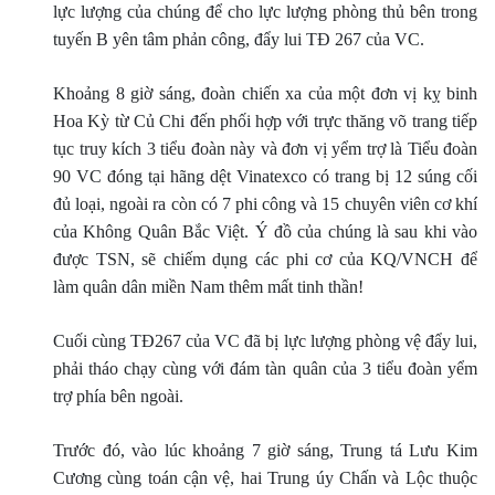
lực lượng của chúng để cho lực lượng phòng thủ bên trong
tuyến B yên tâm phản công, đẩy lui TÐ 267 của VC.
Khoảng 8 giờ sáng, đoàn chiến xa của một đơn vị kỵ binh
Hoa Kỳ từ Củ Chi đến phối hợp với trực thăng võ trang tiếp
tục truy kích 3 tiểu đoàn này và đơn vị yểm trợ là Tiểu đoàn
90 VC đóng tại hãng dệt Vinatexco có trang bị 12 súng cối
đủ loại, ngoài ra còn có 7 phi công và 15 chuyên viên cơ khí
của Không Quân Bắc Việt. Ý đồ của chúng là sau khi vào
được TSN, sẽ chiếm dụng các phi cơ của KQ/VNCH để
làm quân dân miền Nam thêm mất tinh thần!
Cuối cùng TÐ267 của VC đã bị lực lượng phòng vệ đẩy lui,
phải tháo chạy cùng với đám tàn quân của 3 tiểu đoàn yểm
trợ phía bên ngoài.
Trước đó, vào lúc khoảng 7 giờ sáng, Trung tá Lưu Kim
Cương cùng toán cận vệ, hai Trung úy Chấn và Lộc thuộc