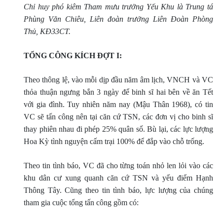
Chỉ huy phó kiêm Tham mưu trưởng Yếu Khu là Trung tá
Phùng Văn Chiêu, Liên đoàn trưởng Liên Đoàn Phòng
Thủ, KĐ33CT.
TỔNG CÔNG KÍCH ÐỢT I:
Theo thông lệ, vào mỗi dịp đầu năm âm lịch, VNCH và VC
thỏa thuận ngưng bắn 3 ngày để binh sĩ hai bên về ăn Tết
với gia đình. Tuy nhiên năm nay (Mậu Thân 1968), có tin
VC sẽ tấn công nên tại căn cứ TSN, các đơn vị cho binh sĩ
thay phiên nhau đi phép 25% quân số. Bù lại, các lực lượng
Hoa Kỳ tình nguyện cấm trại 100% để đắp vào chỗ trống.
Theo tin tình báo, VC đã cho từng toán nhỏ len lỏi vào các
khu dân cư xung quanh căn cứ TSN và yếu điểm Hạnh
Thông Tây. Cũng theo tin tình báo, lực lượng của chúng
tham gia cuộc tổng tấn công gồm có: