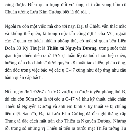
cũng được. Ðiều quan trọng đối với ông, chỉ cần vong hồn cố
Chuẩn tướng Lưu Kim Cương biết là đủ rồi…
Ngoài ra còn một việc mà cho tới nay, Ðại tá Chiêu vẫn thắc mắc
và không thể quên, là trong cuộc tấn công đợt 1 của VC, ngoài
các sĩ quan có trách nhiệm phòng thủ, có một sĩ quan bên Liên
Ðoàn 33 Kỹ Thuật là
Thiếu tá Nguyễn Dương
, trong suốt thời
gian trận chiến diễn ra ở TSN (1 tuần lễ) đã luôn luôn hiện diện,
hướng dẫn cho binh sĩ dưới quyền kỹ thuật tác chiến, phân công,
đôn đốc trong việc bảo vệ các ụ C-47 cũng như đáp ứng nhu cầu
hành quân cấp bách.
Nếu ngày đó TÐ267 của VC vượt qua được tuyến phòng thủ B,
thì chỉ còn 50m nữa là tới các ụ C-47 và khu kỹ thuật, chắc chắn
Thiếu tá Nguyễn Dương và anh em binh sĩ kỹ thuật sẽ bị chúng
tiêu diệt. Sau đó, Ðại tá Lưu Kim Cương đã đề nghị thăng cấp
Trung tá đặc cách mặt trận cho Thiếu tá Nguyễn Dương. Nhưng
rồi trong số những vị Thiếu tá tiến ra trước mặt Thiếu tướng Tư