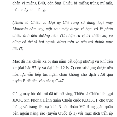
chân vì miểng B40, còn ông Chiêu bị miểng trúng mí mắt,
máu chảy lênh láng.
(Thiếu tá Chiêu và Ðại úy Chi cùng sử dụng loại máy
Motorola cầm tay, mặt sau máy được xi bạc, có lẽ phản
chiếu ánh đèn đường nên VC nhận ra vị trí chiến xa, và
cũng có thể vì hai người đứng trên xe nên trở thành mục
tiêu?!)
Mặc dù hai chiến xa bị đạn nằm bất động nhưng vũ khí trên
xe (đại bác 57 ly và đại liên 12 ly 7) còn sử dụng được nên
hỏa lực vẫn tiếp tục ngăn chặn không cho địch vượt qua
tuyến B để tiến vào các ụ C-47.
Cũng may lúc đó trời đã tờ mờ sáng, Thiếu tá Chiêu liền gọi
JDOC xin Phòng Hành quân Chiến cuộc KÐ33CT cho trực
thăng võ trang lên xạ kích 3 tiểu đoàn VC đang giàn quân
bên ngoài hàng rào (tuyến Quốc lộ 1) với mục đích trấn áp