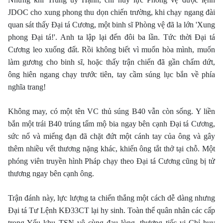
JDOC cho xung phong thu dọn chiến trường, khi chạy ngang đài
quan sát thấy Ðại tá Cương, một binh sĩ Phòng vệ đã la lớn 'Xung
phong Ðại tá!'. Anh ta lập lại đến đôi ba lần. Tức thời Ðại tá
Cương leo xuống đất. Rồi không biết vì muốn hòa mình, muốn
làm gương cho binh sĩ, hoặc thấy trận chiến đã gần chấm dứt,
ông hiên ngang chạy trước tiên, tay cầm súng lục bắn về phía
nghĩa trang!
Không may, có một tên VC thủ súng B40 vẫn còn sống. Y liền
bắn một trái B40 trúng tấm mộ bia ngay bên cạnh Ðại tá Cương,
sức nổ và miểng đạn đã chặt đứt một cánh tay của ông và gây
thêm nhiều vết thương nặng khác, khiến ông tắt thở tại chỗ. Một
phóng viên truyền hình Pháp chạy theo Ðại tá Cương cũng bị tử
thương ngay bên cạnh ông.
Trận đánh này, lực lượng ta chiến thắng một cách dễ dàng nhưng
Ðại tá Tư Lệnh KÐ33CT lại hy sinh. Toàn thể quân nhân các cấp
trong Yếu khu TSN vô cùng đau lòng, thương tiếc vị Chỉ huy