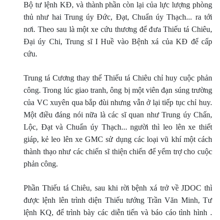
Bộ tư lệnh KÐ, và thành phần còn lại của lực lượng phòng
thủ như hai Trung úy Ðức, Ðạt, Chuẩn úy Thạch... ra tới
nơi. Theo sau là một xe cứu thương để đưa Thiếu tá Chiêu,
Ðại úy Chi, Trung sĩ I Huề vào Bệnh xá của KÐ để cấp
cứu.
Trung tá Cương thay thế Thiếu tá Chiêu chỉ huy cuộc phản
công. Trong lúc giao tranh, ông bị một viên đạn súng trường
của VC xuyên qua bắp đùi nhưng vẫn ở lại tiếp tục chỉ huy.
Một điều đáng nói nữa là các sĩ quan như Trung úy Chấn,
Lộc, Ðạt và Chuẩn úy Thạch... người thì leo lên xe thiết
giáp, kẻ leo lên xe GMC sử dụng các loại vũ khí một cách
thành thạo như các chiến sĩ thiện chiến để yểm trợ cho cuộc
phản công.
Phần Thiếu tá Chiêu, sau khi rời bệnh xá trở về JDOC thì
được lệnh lên trình diện Thiếu tướng Trần Văn Minh, Tư
lệnh KQ, để trình bày các diễn tiến và báo cáo tình hình .