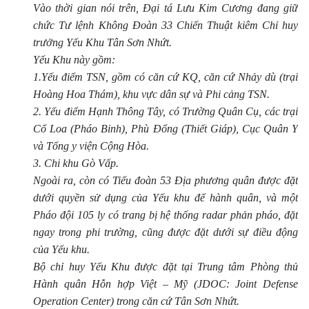
Vào thời gian nói trên, Đại tá Lưu Kim Cương đang giữ
chức Tư lệnh Không Ðoàn 33 Chiến Thuật kiêm Chỉ huy
trưởng Yếu Khu Tân Sơn Nhứt.
Yếu Khu này gồm:
1.Yếu điểm TSN, gồm có căn cứ KQ, căn cứ Nhảy dù (trại
Hoàng Hoa Thám), khu vực dân sự và Phi cảng TSN.
2. Yếu điểm Hạnh Thông Tây, có Trường Quân Cụ, các trại
Cổ Loa (Pháo Binh), Phù Ðổng (Thiết Giáp), Cục Quân Y
và Tổng y viện Cộng Hòa.
3. Chi khu Gò Vấp.
Ngoài ra, còn có Tiểu đoàn 53 Ðịa phương quân được đặt
dưới quyền sử dụng của Yếu khu để hành quân, và một
Pháo đội 105 ly có trang bị hệ thống radar phản pháo, đặt
ngay trong phi trường, cũng được đặt dưới sự điều động
của Yếu khu.
Bộ chỉ huy Yếu Khu được đặt tại Trung tâm Phòng thủ
Hành quân Hỗn hợp Việt – Mỹ (JDOC: Joint Defense
Operation Center) trong căn cứ Tân Sơn Nhứt.