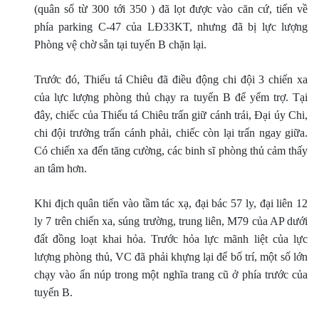
(quân số từ 300 tới 350 ) đã lọt được vào căn cứ, tiến về
phía parking C-47 của LÐ33KT, nhưng đã bị lực lượng
Phòng vệ chờ sẵn tại tuyến B chặn lại.
Trước đó, Thiếu tá Chiêu đã điều động chi đội 3 chiến xa
của lực lượng phòng thủ chạy ra tuyến B để yểm trợ. Tại
đây, chiếc của Thiếu tá Chiêu trấn giữ cánh trái, Ðại úy Chi,
chi đội trưởng trấn cánh phải, chiếc còn lại trấn ngay giữa.
Có chiến xa đến tăng cường, các binh sĩ phòng thủ cảm thấy
an tâm hơn.
Khi địch quân tiến vào tầm tác xạ, đại bác 57 ly, đại liên 12
ly 7 trên chiến xa, súng trường, trung liên, M79 của AP dưới
đất đồng loạt khai hỏa. Trước hỏa lực mãnh liệt của lực
lượng phòng thủ, VC đã phải khựng lại để bố trí, một số lớn
chạy vào ẩn núp trong một nghĩa trang cũ ở phía trước của
tuyến B.