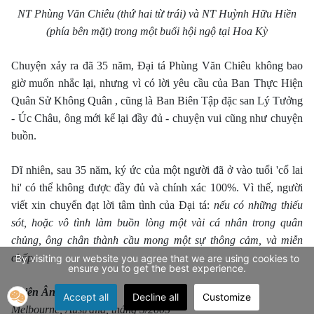
NT Phùng Văn Chiêu (thứ hai từ trái) và NT Huỳnh Hữu Hiền
(phía bên mặt) trong một buổi hội ngộ tại Hoa Kỳ
Chuyện xảy ra đã 35 năm, Ðại tá Phùng Văn Chiêu không bao
giờ muốn nhắc lại, nhưng vì có lời yêu cầu của Ban Thực Hiện
Quân Sử Không Quân , cũng là Ban Biên Tập đặc san Lý Tưởng
- Úc Châu, ông mới kể lại đầy đủ - chuyện vui cũng như chuyện
buồn.
Dĩ nhiên, sau 35 năm, ký ức của một người đã ở vào tuổi 'cổ lai
hi' có thể không được đầy đủ và chính xác 100%. Vì thế, người
viết xin chuyển đạt lời tâm tình của Ðại tá:
nếu có những thiếu
sót, hoặc vô tình làm buồn lòng một vài cá nhân trong quân
chủng, ông chân thành cầu mong một sự thông cảm, và miễn
chấp.
By visiting our website you agree that we are using cookies to
ensure you to get the best experience.
Thiên Ân
Accept all
Decline all
Customize
Melbourne, Australia, tháng 5/2003