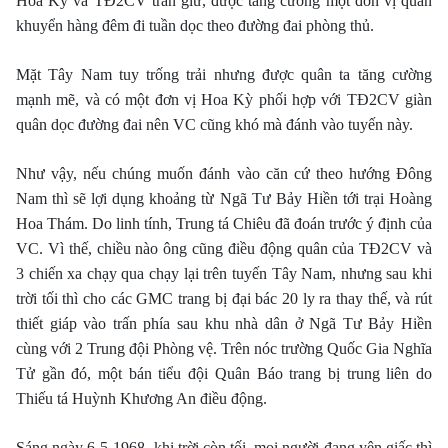
Hoa Kỳ và TÐ2CV trấn giữ, được tăng cường một đơn vị quân
khuyển hàng đêm đi tuần dọc theo đường đai phòng thủ.
Mặt Tây Nam tuy trống trải nhưng được quân ta tăng cường
mạnh mẽ, và có một đơn vị Hoa Kỳ phối hợp với TÐ2CV giàn
quân dọc đường đai nên VC cũng khó mà đánh vào tuyến này.
Như vậy, nếu chúng muốn đánh vào căn cứ theo hướng Ðông
Nam thì sẽ lợi dụng khoảng từ Ngã Tư Bảy Hiền tới trại Hoàng
Hoa Thám. Do linh tính, Trung tá Chiêu đã đoán trước ý định của
VC. Vì thế, chiều nào ông cũng điều động quân của TÐ2CV và
3 chiến xa chạy qua chạy lại trên tuyến Tây Nam, nhưng sau khi
trời tối thì cho các GMC trang bị đại bác 20 ly ra thay thế, và rút
thiết giáp vào trấn phía sau khu nhà dân ở Ngã Tư Bảy Hiền
cùng với 2 Trung đội Phòng vệ. Trên nóc trường Quốc Gia Nghĩa
Tử gần đó, một bán tiểu đội Quân Báo trang bị trung liên do
Thiếu tá Huỳnh Khương An điều động.
Sáng ngày 6-5-1968, khi trời còn tối, mọi người đang yên giấc thì