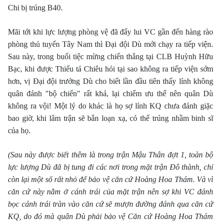
Chi bị trúng B40.
Mãi tới khi lực lượng phòng vệ đã đẩy lui VC gần đến hàng rào
phòng thủ tuyến Tây Nam thì Ðại đội Dù mới chạy ra tiếp viện.
Sau này, trong buổi tiệc mừng chiến thắng tại CLB Huỳnh Hữu
Bạc, khi được Thiếu tá Chiêu hỏi tại sao không ra tiếp viện sớm
hơn, vị Ðại đội trưởng Dù cho biết lần đầu tiên thấy lính không
quân đánh "bộ chiến" rất khá, lại chiếm ưu thế nên quân Dù
không ra vội! Một lý do khác là họ sợ lính KQ chưa đánh giặc
bao giờ, khi lâm trận sẽ bắn loạn xạ, có thể trúng nhầm binh sĩ
của họ.
(Sau này được biết thêm là trong trận Mậu Thân đợt 1, toàn bộ
lực lượng Dù đã bị tung đi các nơi trong mặt trận Ðô thành, chỉ
còn lại một số rất nhỏ để bảo vệ căn cứ Hoàng Hoa Thám. Và vì
căn cứ này nằm ở cánh trái của mặt trận nên sợ khi VC đánh
bọc cánh trái tràn vào căn cứ sẽ mượn đường đánh qua căn cứ
KQ, do đó mà quân Dù phải bảo vệ Căn cứ Hoàng Hoa Thám