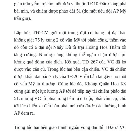
giàn trận yểm trợ cho một đơn vị thuộc TÐ10 Ðặc Công phá
bãi mìn, và chiếm được pháo đài 51 (do một tiểu đội AP Mỹ
trấn giữ).
Lập tức, TÐ2CV gửi một trung đội có trang bị đại bác
không giật 75 ly cùng 2 cố vấn Mỹ tới phản công, thêm vào
đó còn có 6 đại đội Nhảy Dù từ trại Hoàng Hoa Thám tới
tăng cường. Nhưng cũng không thể ngăn chặn được lực
lượng quá đông của địch. Kết quả, TÐ 267 của VC đã lọt
được vào căn cứ. Trong lúc hai bên cận chiến, VC đã chiếm
được khẩu đại bác 75 ly của TÐ2CV rồi bắn lại gây cho một
cố vấn Mỹ tử thương. Cùng lúc đó, Không Quân Hoa Kỳ
cũng gửi một lực lượng AP tới để tiếp tay tái chiếm pháo đài
51, nhưng VC từ phía trong bắn ra dữ dội, phải cầm cự, chờ
tới lúc chiến xa đến bắn phá mới cứu được các thương binh
AP đem ra.
Trong lúc hai bên giao tranh ngoài vòng đai thì TÐ267 VC