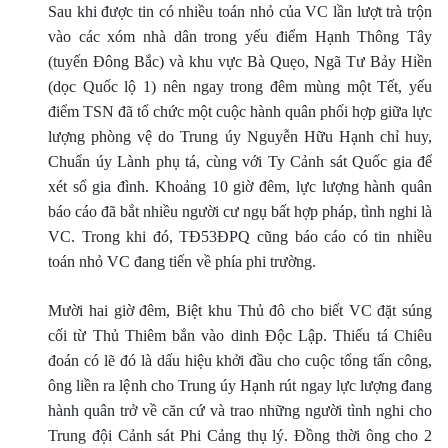
Sau khi được tin có nhiều toán nhỏ của VC lần lượt trà trộn
vào các xóm nhà dân trong yếu điểm Hạnh Thông Tây
(tuyến Ðông Bắc) và khu vực Bà Quẹo, Ngã Tư Bảy Hiền
(dọc Quốc lộ 1) nên ngay trong đêm mùng một Tết, yếu
điểm TSN đã tổ chức một cuộc hành quân phối hợp giữa lực
lượng phòng vệ do Trung úy Nguyễn Hữu Hạnh chỉ huy,
Chuẩn úy Lành phụ tá, cùng với Ty Cảnh sát Quốc gia để
xét sổ gia đình. Khoảng 10 giờ đêm, lực lượng hành quân
báo cáo đã bắt nhiều người cư ngụ bất hợp pháp, tình nghi là
VC. Trong khi đó, TÐ53ÐPQ cũng báo cáo có tin nhiều
toán nhỏ VC đang tiến về phía phi trường.
Mười hai giờ đêm, Biệt khu Thủ đô cho biết VC đặt súng
cối từ Thủ Thiêm bắn vào dinh Ðộc Lập. Thiếu tá Chiêu
đoán có lẽ đó là dấu hiệu khởi đầu cho cuộc tổng tấn công,
ông liền ra lệnh cho Trung úy Hạnh rút ngay lực lượng đang
hành quân trở về căn cứ và trao những người tình nghi cho
Trung đội Cảnh sát Phi Cảng thụ lý. Ðồng thời ông cho 2