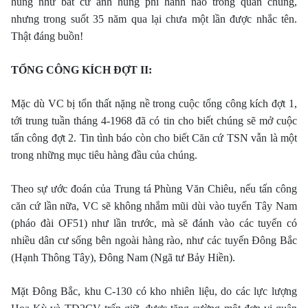
hùng như bất cứ anh hùng phi hành nào trong quân chủng,
nhưng trong suốt 35 năm qua lại chưa một lần được nhắc tên.
Thật đáng buồn!
TỔNG CÔNG KÍCH ÐỢT II:
Mặc dù VC bị tổn thất nặng nề trong cuộc tổng công kích đợt 1,
tới trung tuần tháng 4-1968 đã có tin cho biết chúng sẽ mở cuộc
tấn công đợt 2. Tin tình báo còn cho biết Căn cứ TSN vẫn là một
trong những mục tiêu hàng đầu của chúng.
Theo sự ước đoán của Trung tá Phùng Văn Chiêu, nếu tấn công
căn cứ lần nữa, VC sẽ không nhắm mũi dùi vào tuyến Tây Nam
(pháo đài OF51) như lần trước, mà sẽ đánh vào các tuyến có
nhiều dân cư sống bên ngoài hàng rào, như các tuyến Ðông Bắc
(Hạnh Thông Tây), Ðông Nam (Ngã tư Bảy Hiền).
Mặt Ðông Bắc, khu C-130 có kho nhiên liệu, do các lực lượng