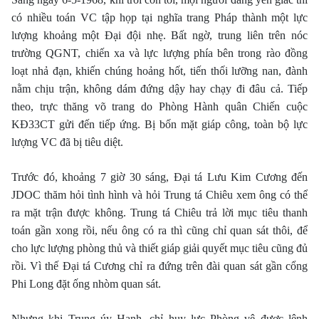
có nhiều toán VC tập họp tại nghĩa trang Pháp thành một lực
lượng khoảng một Ðại đội nhẹ. Bất ngờ, trung liên trên nóc
trường QGNT, chiến xa và lực lượng phía bên trong rào đồng
loạt nhả đạn, khiến chúng hoảng hốt, tiến thối lưỡng nan, đành
nằm chịu trận, không dám đứng dậy hay chạy đi đâu cả. Tiếp
theo, trực thăng võ trang do Phòng Hành quân Chiến cuộc
KÐ33CT gửi đến tiếp ứng. Bị bốn mặt giáp công, toàn bộ lực
lượng VC đã bị tiêu diệt.
Trước đó, khoảng 7 giờ 30 sáng, Ðại tá Lưu Kim Cương đến
JDOC thăm hỏi tình hình và hỏi Trung tá Chiêu xem ông có thể
ra mặt trận được không. Trung tá Chiêu trả lời mục tiêu thanh
toán gần xong rồi, nếu ông có ra thì cũng chỉ quan sát thôi, để
cho lực lượng phòng thủ và thiết giáp giải quyết mục tiêu cũng đủ
rồi. Vì thế Ðại tá Cương chỉ ra đứng trên đài quan sát gần cổng
Phi Long đặt ống nhòm quan sát.
Nhưng khi Trung úy Hạnh, chỉ huy lực Phòng vệ được lệnh