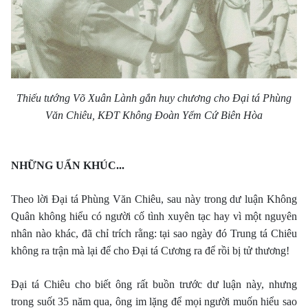
Thiếu tướng Võ Xuân Lành gắn huy chương cho Ðại tá Phùng
Văn Chiêu, KĐT Không Đoàn Yểm Cứ Biên Hòa
NHỮNG UẨN KHÚC...
Theo lời Ðại tá Phùng Văn Chiêu, sau này trong dư luận Không
Quân không hiểu có người cố tình xuyên tạc hay vì một nguyên
nhân nào khác, đã chỉ trích rằng: tại sao ngày đó Trung tá Chiêu
không ra trận mà lại để cho Ðại tá Cương ra để rồi bị tử thương!
Ðại tá Chiêu cho biết ông rất buồn trước dư luận này, nhưng
trong suốt 35 năm qua, ông im lặng để mọi người muốn hiểu sao