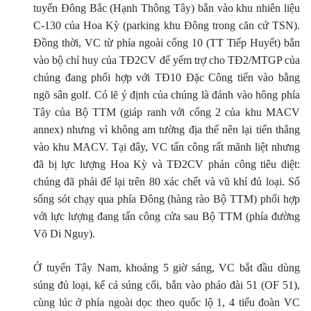
tuyến Ðông Bắc (Hạnh Thông Tây) bắn vào khu nhiên liệu
C-130 của Hoa Kỳ (parking khu Ðông trong căn cứ TSN).
Ðồng thời, VC từ phía ngoài cổng 10 (TT Tiếp Huyết) bắn
vào bộ chỉ huy của TÐ2CV để yếm trợ cho TÐ2/MTGP của
chúng đang phối hợp với TÐ10 Ðặc Công tiến vào bằng
ngõ sân golf. Có lẽ ý định của chúng là đánh vào hông phía
Tây của Bộ TTM (giáp ranh với cổng 2 của khu MACV
annex) nhưng vì không am tường địa thế nên lại tiến thẳng
vào khu MACV. Tại đây, VC tấn công rất mãnh liệt nhưng
đã bị lực lượng Hoa Kỳ và TÐ2CV phản công tiêu diệt:
chúng đã phải để lại trên 80 xác chết và vũ khí đủ loại. Số
sống sót chạy qua phía Ðông (hàng rào Bộ TTM) phối hợp
với lực lượng đang tấn công cửa sau Bộ TTM (phía đường
Võ Di Nguy).
Ở tuyến Tây Nam, khoảng 5 giờ sáng, VC bắt đầu dùng
súng đủ loại, kể cả súng cối, bắn vào pháo đài 51 (OF 51),
cùng lúc ở phía ngoài dọc theo quốc lộ 1, 4 tiểu đoàn VC