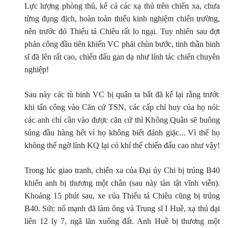
Lực lượng phòng thủ, kể cả các xạ thủ trên chiến xa, chưa
từng đụng địch, hoàn toàn thiếu kinh nghiệm chiến trường,
nên trước đó Thiếu tá Chiêu rất lo ngại. Tuy nhiên sau đợt
phản công đầu tiên khiến VC phải chùn bước, tinh thần binh
sĩ đã lên rất cao, chiến đấu gan dạ như lính tác chiến chuyên
nghiệp!
Sau này các tù binh VC bị quân ta bắt đã kể lại rằng trước
khi tấn công vào Căn cứ TSN, các cấp chỉ huy của họ nói:
các anh chỉ cần vào được căn cứ thì Không Quân sẽ buông
súng đầu hàng hết vì họ không biết đánh giặc... Vì thế họ
không thể ngờ lính KQ lại có khí thế chiến đấu cao như vậy!
Trong lúc giao tranh, chiến xa của Ðại úy Chi bị trúng B40
khiến anh bị thương một chân (sau này tàn tật vĩnh viễn).
Khoảng 15 phút sau, xe của Thiếu tá Chiêu cũng bị trúng
B40. Sức nổ mạnh đã làm ông và Trung sĩ I Huề, xạ thủ đại
liên 12 ly 7, ngã lăn xuống đất. Anh Huề bị thương một