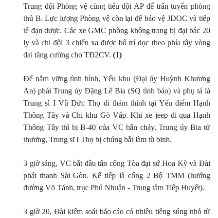
Trung đội Phòng vệ cùng tiểu đội AP đế trấn tuyến phòng
thủ B. Lực lượng Phòng vệ còn lại để bảo vệ JDOC và tiếp
tế đạn dược. Các xe GMC phòng không trang bị đại bác 20
ly và chi đội 3 chiến xa được bố trí dọc theo phía tây vòng
đai tăng cường cho TÐ2CV.
(1)
Ðể nắm vững tình hình, Yếu khu (Ðại úy Huỳnh Khương
An) phái Trung úy Ðặng Lê Bia (SQ tình báo) và phụ tá là
Trung sĩ I Vũ Ðức Thọ đi thám thính tại Yếu điểm Hạnh
Thông Tây và Chi khu Gò Vấp. Khi xe jeep đi qua Hạnh
Thông Tây thì bị B-40 của VC bắn cháy, Trung úy Bia tử
thương, Trung sĩ I Thọ bị chúng bắt làm tù binh.
3 giờ sáng, VC bắt đầu tấn công Tòa đại sứ Hoa Kỳ và Ðài
phát thanh Sài Gòn. Kế tiếp là cổng 2 Bộ TMM (hướng
đường Võ Tánh, trục Phú Nhuận - Trung tâm Tiếp Huyết).
3 giờ 20, Ðài kiểm soát báo cáo có nhiều tiếng súng nhỏ từ