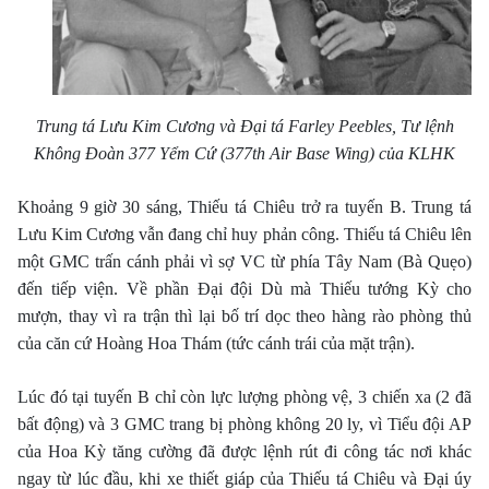
Trung tá Lưu Kim Cương và Đại tá Farley Peebles, Tư lệnh
Không Đoàn 377 Yểm Cứ (377th Air Base Wing
) của KLHK
Khoảng 9 giờ 30 sáng, Thiếu tá Chiêu trở ra tuyến B. Trung tá
Lưu Kim Cương vẫn đang chỉ huy phản công. Thiếu tá Chiêu lên
một GMC trấn cánh phải vì sợ VC từ phía Tây Nam (Bà Quẹo)
đến tiếp viện. Về phần Ðại đội Dù mà Thiếu tướng Kỳ cho
mượn, thay vì ra trận thì lại bố trí dọc theo hàng rào phòng thủ
của căn cứ Hoàng Hoa Thám (tức cánh trái của mặt trận).
Lúc đó tại tuyến B chỉ còn lực lượng phòng vệ, 3 chiến xa (2 đã
bất động) và 3 GMC trang bị phòng không 20 ly, vì Tiểu đội AP
của Hoa Kỳ tăng cường đã được lệnh rút đi công tác nơi khác
ngay từ lúc đầu, khi xe thiết giáp của Thiếu tá Chiêu và Ðại úy