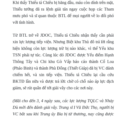
Khi thấy Thiếu tá Chiêu bị băng đầu, máu còn dính trên mặt,
Thiếu tướng đã ra lệnh giải tán ngay cuộc họp các Tham
mưu phó và sĩ quan thuộc BTL để mọi người về lo đối phó
với tình hình.
Từ BTL trở về JDOC, Thiếu tá Chiêu nhận thấy cần phải
xin lực lượng tiếp viện. Nhưng Biệt khu Thủ đô trả lời rằng
hiện không còn lực lượng trừ bị nào khác, vì thế Yếu khu
TSN phải tự túc. Cùng lúc đó JDOC được Yếu điểm Hạnh
Thông Tây và Chi khu Gò Vấp báo cáo thành Cổ Loa
(Pháo Binh) và thành Phù Ðổng (Thiết Giáp) đã bị VC đánh
chiếm hết, và xin tiếp viện. Thiếu tá Chiêu lại cầu cứu
BKTÐ lần nữa và được trả lời: chờ có chỗ nào áp lực địch
giảm, sẽ rút quân để tới giải vây cho các nơi này.
(Mãi cho đến 3, 4 ngày sau, các lực lượng TQLC và Nhảy
Dù mới đến đánh giải vây. Trung sĩ I Vũ Ðức Thọ, người bị
VC bắt sau khi Trung úy Bia bị tử thương, nay cũng được