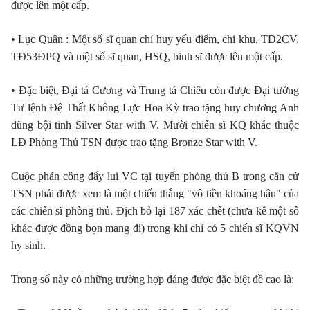
được lên một cấp.
• Lục Quân : Một số sĩ quan chỉ huy yếu điểm, chi khu, TÐ2CV,
TÐ53ÐPQ và một số sĩ quan, HSQ, binh sĩ được lên một cấp.
• Ðặc biệt, Ðại tá Cương và Trung tá Chiêu còn được Ðại tướng
Tư lệnh Ðệ Thất Không Lực Hoa Kỳ trao tặng huy chương Anh
dũng bội tinh Silver Star with V. Mười chiến sĩ KQ khác thuộc
LÐ Phòng Thủ TSN được trao tặng Bronze Star with V.
Cuộc phản công đẩy lui VC tại tuyến phòng thủ B trong căn cứ
TSN phải được xem là một chiến thắng "vô tiền khoáng hậu" của
các chiến sĩ phòng thủ. Ðịch bỏ lại 187 xác chết (chưa kể một số
khác được đồng bọn mang đi) trong khi chỉ có 5 chiến sĩ KQVN
hy sinh.
Trong số này có những trường hợp đáng được đặc biệt đề cao là: