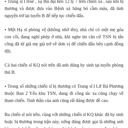
• Trung sĩ I Huề , xạ thủ đại liên 12 ly 7 trên chiến xa , sau khi bị
thương và được đưa vào Bệnh xá băng bó cầm máu, đã tình
nguyện trở lại tuyến B để tiếp tục chiến đấu.
• Một Hạ sĩ phòng vệ (không nhớ tên), nhà chỉ có một mẹ góa
con côi, đang nghỉ phép ở nhà, khi nghe tin căn cứ TSN bị tấn
công đã từ giã mẹ già trở về đơn vị để chiến đấu bên cạnh đồng
đội.
Cả hai chiến sĩ KQ nói trên đã anh dũng hy sinh tại tuyến phòng
thủ B.
• Trong số những chiến sĩ bị thương có Trung sĩ I Lữ Bá Phương
thuộc Ban 2 Yếu khu TSN, đang đi công tác xa cũng chạy về
tham chiến. Tinh thần của anh cũng rất đáng được đề cao.
Ba chiến sĩ nói trên, cùng với những chiến sĩ KQ khác đã hy sinh
hoặc bị thương trong trận này, xứng đáng được gọi là những anh