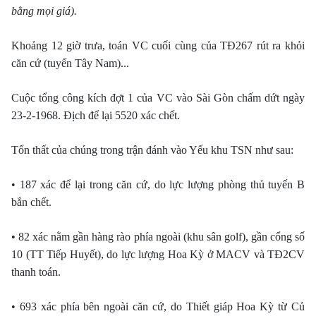
bằng mọi giá).
Khoảng 12 giờ trưa, toán VC cuối cùng của TÐ267 rút ra khỏi
căn cứ (tuyến Tây Nam)...
Cuộc tổng công kích đợt 1 của VC vào Sài Gòn chấm dứt ngày
23-2-1968. Ðịch để lại 5520 xác chết.
Tổn thất của chúng trong trận đánh vào Yếu khu TSN như sau:
• 187 xác để lại trong căn cứ, do lực lượng phòng thủ tuyến B
bắn chết.
• 82 xác nằm gần hàng rào phía ngoài (khu sân golf), gần cổng số
10 (TT Tiếp Huyết), do lực lượng Hoa Kỳ ở MACV và TÐ2CV
thanh toán.
• 693 xác phía bên ngoài căn cứ, do Thiết giáp Hoa Kỳ từ Củ