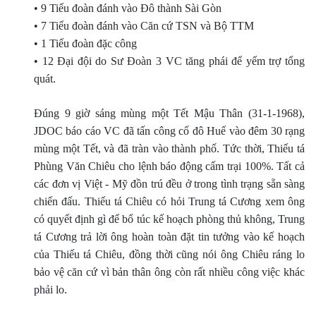
• 9 Tiểu đoàn đánh vào Ðô thành Sài Gòn
• 7 Tiểu đoàn đánh vào Căn cứ TSN và Bộ TTM
• 1 Tiểu đoàn đặc công
• 12 Ðại đội do Sư Ðoàn 3 VC tăng phái để yểm trợ tổng
quát.
Ðúng 9 giờ sáng mùng một Tết Mậu Thân (31-1-1968),
JDOC báo cáo VC đã tấn công cố đô Huế vào đêm 30 rạng
mùng một Tết, và đã tràn vào thành phố. Tức thời, Thiếu tá
Phùng Văn Chiêu cho lệnh báo động cấm trại 100%. Tất cả
các đơn vị Việt - Mỹ đồn trú đều ở trong tình trạng sẵn sàng
chiến đấu. Thiếu tá Chiêu có hỏi Trung tá Cương xem ông
có quyết định gì để bổ túc kế hoạch phòng thủ không, Trung
tá Cương trả lời ông hoàn toàn đặt tin tưởng vào kế hoạch
của Thiếu tá Chiêu, đồng thời cũng nói ông Chiêu ráng lo
bảo vệ căn cứ vì bản thân ông còn rất nhiều công việc khác
phải lo.