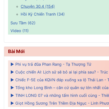
Chuyện 30.4 (154)
Hồi Ký Chiến Tranh (34)
Sưu Tầm (62)
Video (11)
Bài Mới
► Phi vụ trả đũa Phan Rang - Tạ Thượng Tứ
► Cuộc chiến AI: Lịch sử sẽ bỏ ai lại phía sau? - Tr
► Chiếc F-5E của KQVN đáp xuống xa lộ Thái Lan - 
► Tổng kho Long Bình – căn cứ quân sự lớn nhất củ
► TINH LONG 07 và những tấm hình cuối cùng - Thi
► Giọt Hồng Sương Trên Thềm Địa Ngục - Linh Phươ