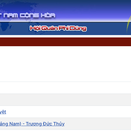
yệt
 Quảng Nam) - Trương Đức Thủy