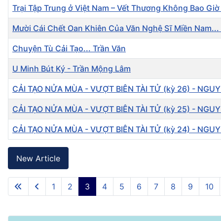
Trại Tập Trung ở Việt Nam – Vết Thương Không Bao Giờ
Mười Cái Chết Oan Khiên Của Văn Nghệ Sĩ Miền Nam...
Chuyện Tù Cải Tạo... Trần Văn
U Minh Bút Ký - Trần Mộng Lâm
CẢI TẠO NỬA MÙA - VƯỢT BIÊN TÀI TỬ (kỳ 26) - NG
CẢI TẠO NỬA MÙA - VƯỢT BIÊN TÀI TỬ (kỳ 25) - NG
CẢI TẠO NỬA MÙA - VƯỢT BIÊN TÀI TỬ (kỳ 24) - NG
Articles
New Article
1
2
3
4
5
6
7
8
9
10