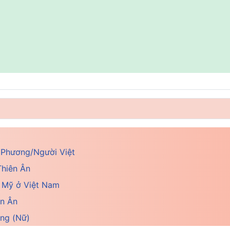
úc Phương/Người Việt
Thiên Ân
a Mỹ ở Việt Nam
ên Ân
ng (Nữ)