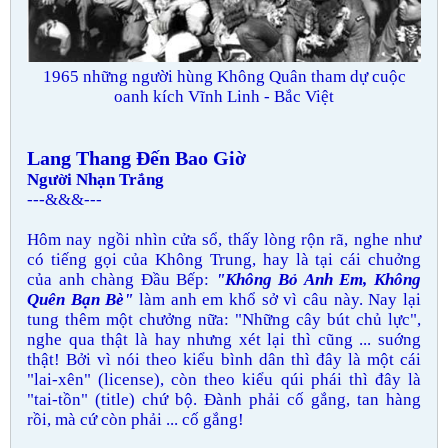
1965 những người hùng Không Quân tham dự cuộc
oanh kích Vĩnh Linh - Bắc Việt
Lang Thang Đến Bao Giờ
Người Nhạn Trắng
---&&&---
Hôm nay ngồi nhìn cửa sổ, thấy lòng rộn rã, nghe như
có tiếng gọi của Không Trung, hay là tại cái chuởng
của anh chàng Đầu Bếp:
"Không Bỏ Anh Em, Không
Quên Bạn Bè"
làm anh em khổ sở vì câu này. Nay lại
tung thêm một chưởng nữa: "Những cây bút chủ lực",
nghe qua thật là hay nhưng xét lại thì cũng ... suớng
thật! Bởi vì nói theo kiểu bình dân thì đây là một cái
"lai-xên" (license), còn theo kiểu qúi phái thì đây là
"tai-tồn" (title) chứ bộ. Đành phải cố gắng, tan hàng
rồi, mà cứ còn phải ... cố gắng!