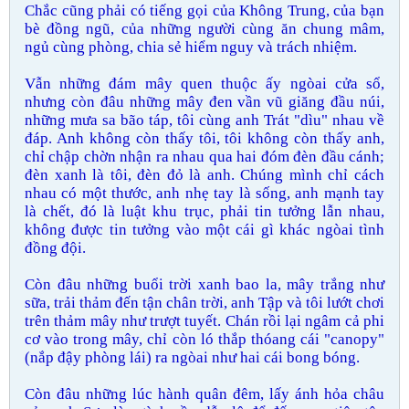
Chắc cũng phải có tiếng gọi của Không Trung, của bạn
bè đồng ngũ, của những người cùng ăn chung mâm,
ngủ cùng phòng, chia sẻ hiểm nguy và trách nhiệm.
Vẫn những đám mây quen thuộc ấy ngòai cửa sổ,
nhưng còn đâu những mây đen vần vũ giăng đầu núi,
những mưa sa bão táp, tôi cùng anh Trát "dìu" nhau về
đáp. Anh không còn thấy tôi, tôi không còn thấy anh,
chỉ chập chờn nhận ra nhau qua hai đóm đèn đầu cánh;
đèn xanh là tôi, đèn đỏ là anh. Chúng mình chỉ cách
nhau có một thước, anh nhẹ tay là sống, anh mạnh tay
là chết, đó là luật khu trục, phải tin tưởng lẫn nhau,
không được tin tưởng vào một cái gì khác ngòai tình
đồng đội.
Còn đâu những buổi trời xanh bao la, mây trắng như
sữa, trải thảm đến tận chân trời, anh Tập và tôi lướt chơi
trên thảm mây như trượt tuyết. Chán rồi lại ngâm cả phi
cơ vào trong mây, chỉ còn ló thắp thóang cái "canopy"
(nắp đậy phòng lái) ra ngòai như hai cái bong bóng.
Còn đâu những lúc hành quân đêm, lấy ánh hỏa châu