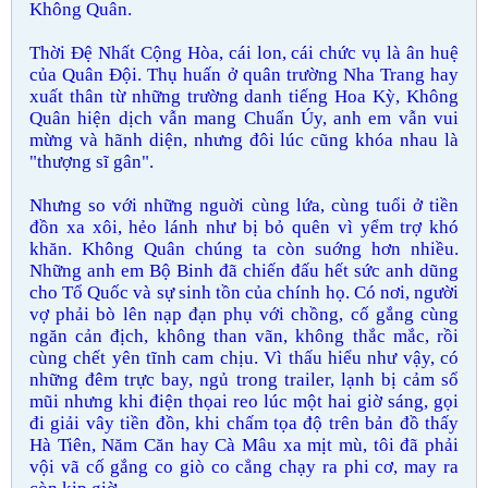
Không Quân.
Thời Đệ Nhất Cộng Hòa, cái lon, cái chức vụ là ân huệ
của Quân Đội. Thụ huấn ở quân trường Nha Trang hay
xuất thân từ những trường danh tiếng Hoa Kỳ, Không
Quân hiện dịch vẫn mang Chuẩn Úy, anh em vẫn vui
mừng và hãnh diện, nhưng đôi lúc cũng khóa nhau là
"thượng sĩ gân".
Nhưng so với những nguời cùng lứa, cùng tuổi ở tiền
đồn xa xôi, hẻo lánh như bị bỏ quên vì yểm trợ khó
khăn. Không Quân chúng ta còn suớng hơn nhiều.
Những anh em Bộ Binh đã chiến đấu hết sức anh dũng
cho Tổ Quốc và sự sinh tồn của chính họ. Có nơi, người
vợ phải bò lên nạp đạn phụ với chồng, cố gắng cùng
ngăn cản địch, không than vãn, không thắc mắc, rồi
cùng chết yên tĩnh cam chịu. Vì thấu hiểu như vậy, có
những đêm trực bay, ngủ trong trailer, lạnh bị cảm sổ
mũi nhưng khi điện thọai reo lúc một hai giờ sáng, gọi
đi giải vây tiền đồn, khi chấm tọa độ trên bản đồ thấy
Hà Tiên, Năm Căn hay Cà Mâu xa mịt mù, tôi đã phải
vội vã cố gắng co giò co cẳng chạy ra phi cơ, may ra