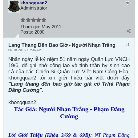
khongquan2
Administrator
Tham gia:
May 2011
Posts:
2090
Lang Thang Đến Bao Giờ - Người Nhạn Trắng
#1
06-18-2016, 07:36 AM
Nhân ngày lễ kỷ niệm 51 năm ngày Quân Lực VNCH
19/6, để ghi nhớ công lao và tinh thần hy sinh cao
cả của các Chiến Sĩ Quân Lực Việt Nam Cộng Hòa,
khongquan2 tôi xin giới thiệu bài viết dưới đây
"Lang thang đến bao giờ tác giả cố Tr/tá Phạm
Đăng Cường"
.
khongquan2
Tác Giả: Người Nhạn Trắng - Phạm Đăng
Cường
Lời Gíới Thiệu (Khóa 3/69 & 69B):
NT Phạm Đăng