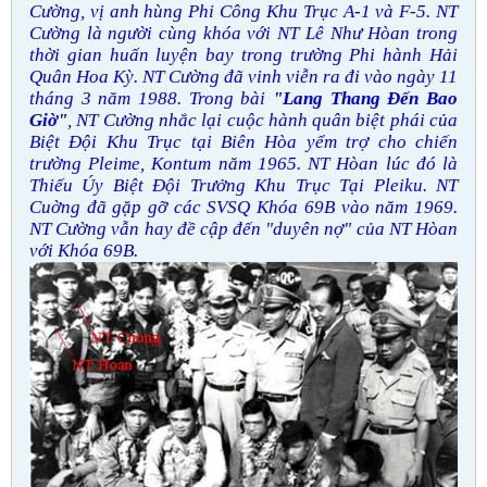
Cường, vị anh hùng Phi Công Khu Trục A-1 và F-5. NT
Cường là người cùng khóa với NT Lê Như Hòan trong
thời gian huấn luyện bay trong trường Phi hành Hải
Quân Hoa Kỳ. NT Cường đã vinh viễn ra đi vào ngày 11
tháng 3 năm 1988. Trong bài
"Lang Thang Đến Bao
Giờ"
, NT Cường nhắc lại cuộc hành quân biệt phái của
Biệt Đội Khu Trục tại Biên Hòa yểm trợ cho chiến
trường Pleime, Kontum năm 1965. NT Hòan lúc đó là
Thiếu Úy Biệt Đội Trưởng Khu Trục Tại Pleiku. NT
Cuờng đã gặp gỡ các SVSQ Khóa 69B vào năm 1969.
NT Cường vẫn hay đề cập đến "duyên nợ" của NT Hòan
với Khóa 69B.