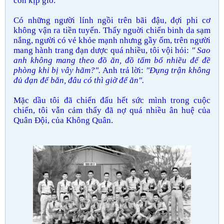
còn kịp giờ.
Có những người lính ngồi trên bãi đậu, đợi phi cơ
không vận ra tiền tuyến. Thấy nguời chiến binh da sạm
nắng, người có vẻ khỏe mạnh nhưng gầy ốm, trên người
mang hành trang đạn dược quá nhiều, tôi vội hỏi:
" Sao
anh không mang theo đồ ăn, đồ tẩm bổ nhiều để đề
phòng khi bị vây hãm?".
Anh trả lời:
"Đụng trận không
đủ đạn để bắn, đâu có thì giờ để ăn".
Mặc dầu tôi đã chiến đấu hết sức mình trong cuộc
chiến, tôi vẫn cảm thấy đã nợ quá nhiều ân huệ của
Quân Đội, của Không Quân.