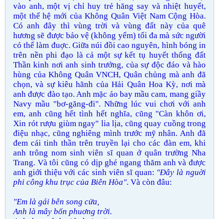
vào anh, một vị chỉ huy trẻ hăng say và nhiệt huyết,
một thế hệ mới của Không Quân Việt Nam Cộng Hòa.
Có anh đây thì vùng trời và vùng đất này của quê
hương sẽ được bảo vệ (không yểm) tối đa mà sức người
có thể làm đuợc. Giữa núi đồi cao nguyên, hình bóng in
trên nền phi đạo là cả một sự kết tụ huyết thống đất
Thần kinh nơi anh sinh trưởng, của sự độc đáo và hào
hùng của Không Quân VNCH, Quân chủng mà anh đã
chọn, và sự kiêu hãnh của Hải Quân Hoa Kỳ, nơi mà
anh được đào tạo. Anh mặc áo bay mầu cam, mang giầy
Navy mầu "bơ-găng-đi". Những lúc vui chơi với anh
em, anh cũng hết tình hết nghĩa, cũng "Càn khôn ơi,
Xin rót rượu giùm ngay" lia lịa, cũng quay cuồng trong
điệu nhạc, cũng nghiêng mình trước mỹ nhân. Anh đã
đem cái tinh thần trên truyền lại cho các đàn em, khi
anh trông nom sinh viên sĩ quan ở quân trường Nha
Trang. Và tôi cũng có dịp ghé ngang thăm anh và được
anh giới thiệu với các sinh viên sĩ quan:
"Đây là nguời
phi công khu trục của Biên Hòa"
. Và còn đâu:
"Em là gái bên song cửa,
Anh là mây bốn phuơng trời.