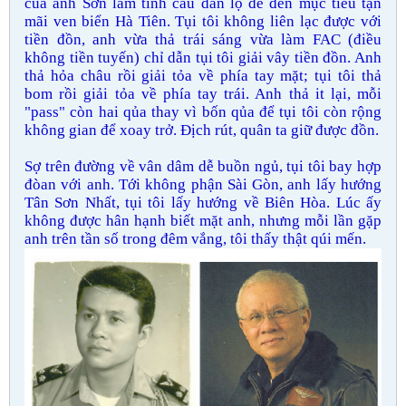
của anh Sơn làm tình cầu dẫn lộ để đến mục tiêu tận
mãi ven biển Hà Tiên. Tụi tôi không liên lạc được với
tiền đồn, anh vừa thả trái sáng vừa làm FAC (điều
không tiền tuyến) chỉ dẫn tụi tôi giải vây tiền đồn. Anh
thả hỏa châu rồi giải tỏa về phía tay mặt; tụi tôi thả
bom rồi giải tỏa về phía tay trái. Anh thả it lại, mỗi
"pass" còn hai qủa thay vì bốn qủa để tụi tôi còn rộng
không gian để xoay trở. Địch rút, quân ta giữ được đồn.
Sợ trên đường về vân dâm dễ buồn ngủ, tụi tôi bay hợp
đòan với anh. Tới không phận Sài Gòn, anh lấy hướng
Tân Sơn Nhất, tụi tôi lấy hướng về Biên Hòa. Lúc ấy
không được hân hạnh biết mặt anh, nhưng mỗi lần gặp
anh trên tần số trong đêm vắng, tôi thấy thật qúi mến.