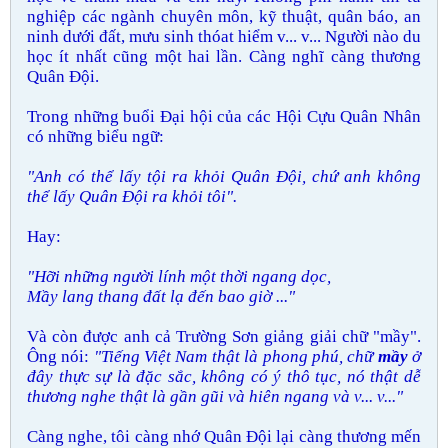
nghiệp các ngành chuyên môn, kỹ thuật, quân báo, an
ninh dưới đất, mưu sinh thóat hiểm v... v... Người nào du
học ít nhất cũng một hai lần. Càng nghĩ càng thương
Quân Đội.
Trong những buổi Đại hội của các Hội Cựu Quân Nhân
có những biểu ngữ:
"Anh có thể lấy tội ra khỏi Quân Đội, chứ anh không
thể lấy Quân Đội ra khỏi tôi".
Hay:
"Hỡi những người lính một thời ngang dọc,
Mầy lang thang đất lạ đến bao giờ ..."
Và còn được anh cả Trường Sơn giảng giải chữ "mầy".
Ông nói:
"Tiếng Việt Nam thật là phong phú, chữ
mầy
ở
đây thực sự là đặc sắc, không có ý thô tục, nó thật dễ
thương nghe thật là gần gũi và hiên ngang và v... v..."
Càng nghe, tôi càng nhớ Quân Đội lại càng thương mến