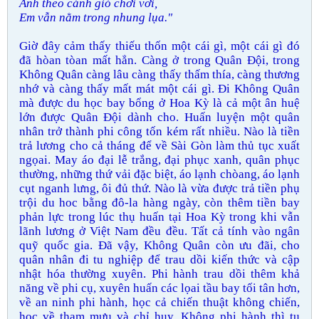
Anh theo cánh gió chơi vơi,
Em vẫn nằm trong nhung lụa."
Giờ đây cảm thấy thiếu thốn một cái gì, một cái gì đó
đã hòan tòan mất hẳn. Càng ở trong Quân Đội, trong
Không Quân càng lâu càng thấy thấm thía, càng thương
nhớ và càng thấy mất mát một cái gì. Đi Không Quân
mà được du học bay bổng ở Hoa Kỳ là cả một ân huệ
lớn được Quân Đội dành cho. Huấn luyện một quân
nhân trở thành phi công tốn kém rất nhiều. Nào là tiền
trả lương cho cả tháng để về Sài Gòn làm thủ tục xuất
ngọai. May áo đại lễ trắng, đại phục xanh, quân phục
thường, những thứ vải đặc biệt, áo lạnh chòang, áo lạnh
cụt nganh lưng, ôi đủ thứ. Nào là vừa được trả tiền phụ
trội du hoc bằng đô-la hàng ngày, còn thêm tiền bay
phản lực trong lúc thụ huấn tại Hoa Kỳ trong khi vẫn
lãnh lương ở Việt Nam đều đều. Tất cả tính vào ngân
quỹ quốc gia. Đã vậy, Không Quân còn ưu đãi, cho
quân nhân đi tu nghiệp để trau dồi kiến thức và cập
nhật hóa thường xuyên. Phi hành trau dồi thêm khả
năng về phi cụ, xuyên huấn các lọai tầu bay tối tân hơn,
về an ninh phi hành, học cả chiến thuật không chiến,
học về tham mưu và chỉ huy. Không phi hành thì tu