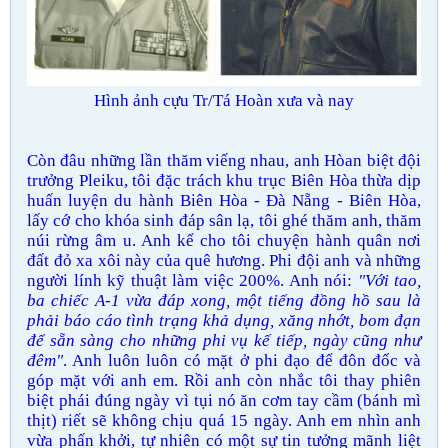
Hình ảnh cựu Tr/Tá Hoàn xưa và nay
Còn đâu những lần thăm viếng nhau, anh Hòan biệt đội
trưởng Pleiku, tôi đặc trách khu trục Biên Hòa thừa dịp
huấn luyện du hành Biên Hòa - Đà Nẵng - Biên Hòa,
lấy cớ cho khóa sinh đáp sân lạ, tôi ghé thăm anh, thăm
núi rừng âm u. Anh kể cho tôi chuyện hành quân nơi
đất đỏ xa xôi này của quê hương. Phi đội anh và những
người lính kỹ thuật làm việc 200%. Anh nói:
"Với tao,
ba chiếc A-1 vừa đáp xong, một tiếng đồng hồ sau là
phải báo cáo tình trạng khả dụng, xăng nhớt, bom đạn
để sẵn sàng cho những phi vụ kế tiếp, ngày cũng như
đêm"
. Anh luôn luôn có mặt ở phi đạo để đôn đốc và
góp mặt với anh em. Rồi anh còn nhắc tôi thay phiên
biệt phái đúng ngày vì tụi nó ăn cơm tay cầm (bánh mì
thịt) riết sẽ không chịu quá 15 ngày. Anh em nhìn anh
vừa phấn khởi, tự nhiên có một sự tin tưởng mãnh liệt