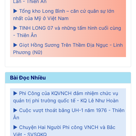
Lan - Thiên Ân
► Tổng kho Long Bình – căn cứ quân sự lớn
nhất của Mỹ ở Việt Nam
► TINH LONG 07 và những tấm hình cuối cùng
- Thiên Ân
► Giọt Hồng Sương Trên Thềm Địa Ngục - Linh
Phương (Nữ)
Bài Đọc Nhiều
► Phi Công của KQVNCH đảm nhiệm chức vụ
quản trị phi trường quốc tế - KQ Lê Như Hoàn
► Cuộc vượt thoát bằng UH-1 năm 1976 - Thiên
Ân
► Chuyện Hai Người Phi công VNCH và Bắc
Việt - SVSQKQ