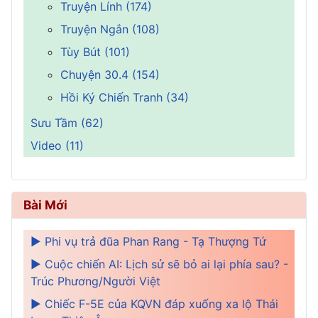
Truyện Lính (174)
Truyện Ngắn (108)
Tùy Bút (101)
Chuyện 30.4 (154)
Hồi Ký Chiến Tranh (34)
Sưu Tầm (62)
Video (11)
Bài Mới
► Phi vụ trả đũa Phan Rang - Tạ Thượng Tứ
► Cuộc chiến AI: Lịch sử sẽ bỏ ai lại phía sau? -
Trúc Phương/Người Việt
► Chiếc F-5E của KQVN đáp xuống xa lộ Thái