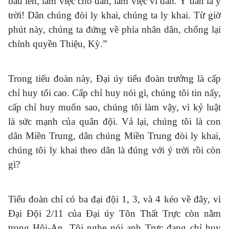
bầu lên, làm việc cho dân, làm việc vì dân. Ý dân là ý
trời! Dân chúng đòi ly khai, chúng ta ly khai. Từ giờ
phút này, chúng ta đứng về phía nhân dân, chống lại
chính quyền Thiệu, Kỳ.”
Trong tiểu đoàn này, Đại úy tiểu đoàn trưởng là cấp
chỉ huy tối cao. Cấp chỉ huy nói gì, chúng tôi tin nấy,
cấp chỉ huy muốn sao, chúng tôi làm vậy, vì kỷ luật
là sức mạnh của quân đội. Vả lại, chúng tôi là con
dân Miền Trung, dân chúng Miền Trung đòi ly khai,
chúng tôi ly khai theo dân là đúng với ý trời rồi còn
gì?
Tiểu đoàn chỉ có ba đại đội 1, 3, và 4 kéo về đây, vì
Đại Đội 2/11 của Đại úy Tôn Thất Trực còn nằm
trong Hội-An. Tôi nghe nói anh Trực đang chỉ huy