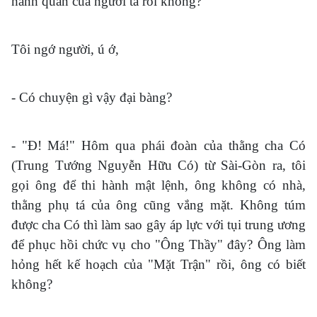
hành quân của người ta rồi không?
Tôi ngớ người, ú ớ,
- Có chuyện gì vậy đại bàng?
- "Đ! Má!" Hôm qua phái đoàn của thằng cha Có
(Trung Tướng Nguyễn Hữu Có) từ Sài-Gòn ra, tôi
gọi ông để thi hành mật lệnh, ông không có nhà,
thằng phụ tá của ông cũng vắng mặt. Không túm
được cha Có thì làm sao gây áp lực với tụi trung ương
để phục hồi chức vụ cho "Ông Thầy" đây? Ông làm
hỏng hết kế hoạch của "Mặt Trận" rồi, ông có biết
không?