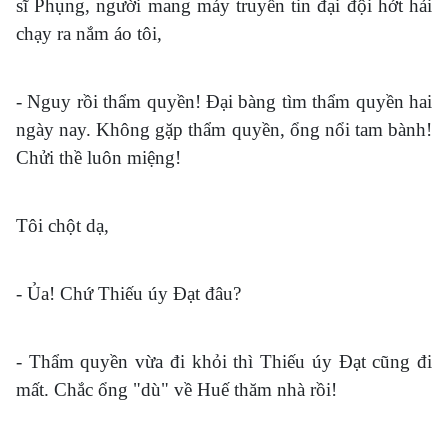
sĩ Phụng, người mang máy truyền tin đại đội hớt hải
chạy ra nắm áo tôi,
- Nguy rồi thẩm quyền! Đại bàng tìm thẩm quyền hai
ngày nay. Không gặp thẩm quyền, ổng nổi tam bành!
Chửi thề luôn miệng!
Tôi chột dạ,
- Ủa! Chứ Thiếu úy Đạt đâu?
- Thẩm quyền vừa đi khỏi thì Thiếu úy Đạt cũng đi
mất. Chắc ổng "dù" về Huế thăm nhà rồi!