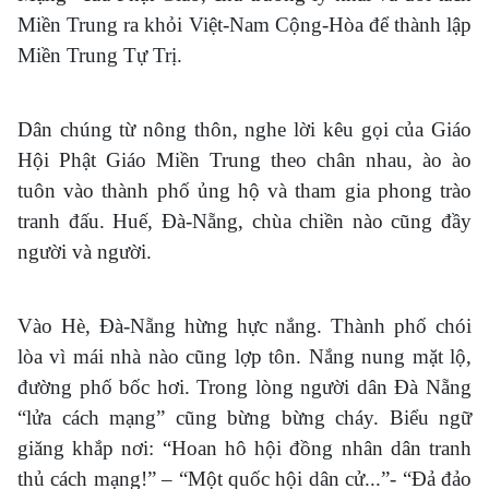
Miền Trung ra khỏi Việt-Nam Cộng-Hòa để thành lập
Miền Trung Tự Trị.
Dân chúng từ nông thôn, nghe lời kêu gọi của Giáo
Hội Phật Giáo Miền Trung theo chân nhau, ào ào
tuôn vào thành phố ủng hộ và tham gia phong trào
tranh đấu. Huế, Đà-Nẵng, chùa chiền nào cũng đầy
người và người.
Vào Hè, Đà-Nẵng hừng hực nắng. Thành phố chói
lòa vì mái nhà nào cũng lợp tôn. Nắng nung mặt lộ,
đường phố bốc hơi. Trong lòng người dân Đà Nẵng
“lửa cách mạng” cũng bừng bừng cháy. Biểu ngữ
giăng khắp nơi: “Hoan hô hội đồng nhân dân tranh
thủ cách mạng!” – “Một quốc hội dân cử...”- “Đả đảo