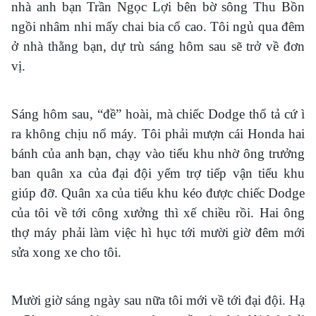
nhà anh bạn Trần Ngọc Lợi bên bờ sông Thu Bồn
ngồi nhâm nhi mấy chai bia cổ cao. Tôi ngủ qua đêm
ở nhà thằng bạn, dự trù sáng hôm sau sẽ trở về đơn
vị.
Sáng hôm sau, “đề” hoài, mà chiếc Dodge thổ tả cứ ì
ra không chịu nổ máy. Tôi phải mượn cái Honda hai
bánh của anh bạn, chạy vào tiểu khu nhờ ông trưởng
ban quân xa của đại đội yểm trợ tiếp vận tiểu khu
giúp đỡ. Quân xa của tiểu khu kéo được chiếc Dodge
của tôi về tới công xưởng thì xế chiều rồi. Hai ông
thợ máy phải làm việc hì hục tới mười giờ đêm mới
sửa xong xe cho tôi.
Mười giờ sáng ngày sau nữa tôi mới về tới đại đội. Hạ