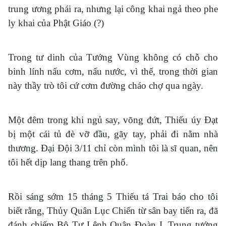
trung ương phái ra, nhưng lại công khai ngả theo phe
ly khai của Phật Giáo (?)
Trong tư dinh của Tướng Vùng không có chỗ cho
binh lính nấu cơm, nấu nước, vì thế, trong thời gian
này thầy trò tôi cứ cơm đường cháo chợ qua ngày.
Một đêm trong khi ngủ say, võng đứt, Thiếu úy Đạt
bị một cái tủ đè vỡ đầu, gãy tay, phải đi nằm nhà
thương. Đại Đội 3/11 chỉ còn mình tôi là sĩ quan, nên
tôi hết dịp lang thang trên phố.
Rồi sáng sớm 15 tháng 5 Thiếu tá Trai báo cho tôi
biết rằng, Thủy Quân Lục Chiến từ sân bay tiến ra, đã
đánh chiếm Bộ Tư Lệnh Quân Đoàn I. Trung tướng