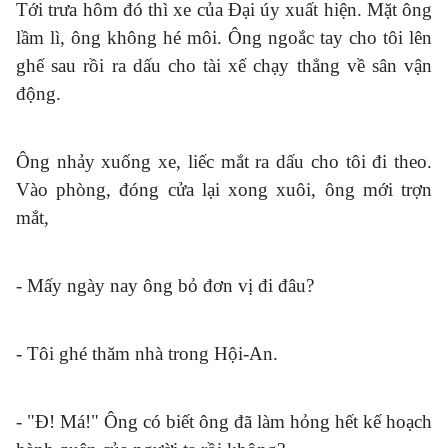
Tới trưa hôm đó thì xe của Đại úy xuất hiện. Mặt ông
lầm lì, ông không hé môi. Ông ngoắc tay cho tôi lên
ghế sau rồi ra dấu cho tài xế chạy thẳng về sân vận
động.
Ông nhảy xuống xe, liếc mắt ra dấu cho tôi đi theo.
Vào phòng, đóng cửa lại xong xuôi, ông mới trợn
mắt,
- Mấy ngày nay ông bỏ đơn vị đi đâu?
- Tôi ghé thăm nhà trong Hội-An.
- "Đ! Má!" Ông có biết ông đã làm hỏng hết kế hoạch