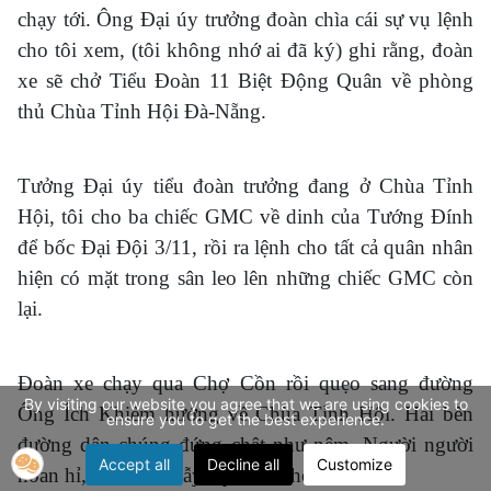
chạy tới. Ông Đại úy trưởng đoàn chìa cái sự vụ lệnh
cho tôi xem, (tôi không nhớ ai đã ký) ghi rằng, đoàn
xe sẽ chở Tiểu Đoàn 11 Biệt Động Quân về phòng
thủ Chùa Tỉnh Hội Đà-Nẵng.
Tưởng Đại úy tiểu đoàn trưởng đang ở Chùa Tỉnh
Hội, tôi cho ba chiếc GMC về dinh của Tướng Đính
để bốc Đại Đội 3/11, rồi ra lệnh cho tất cả quân nhân
hiện có mặt trong sân leo lên những chiếc GMC còn
lại.
Đoàn xe chạy qua Chợ Cồn rồi quẹo sang đường
By visiting our website you agree that we are using cookies to
Ông Ích Khiêm hướng về Chùa Tỉnh Hội. Hai bên
ensure you to get the best experience.
đường dân chúng đứng chật như nêm. Người người
Accept all
Decline all
Customize
hoan hỉ, nói cười, vẫy tay, hoan hô ầm ĩ.