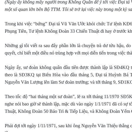
(Ngày ấy không mấy người trong Không Quân để ý tới việc Đại tá 
một số quan lớn bên Bộ TTM. Tôi sẽ trở lại việc này trong một kỳ s
Trong khi việc “bứng” Đại tá Vũ Văn Ước khỏi chức Tư lệnh KĐ6
Phụng Tiên, Tư lệnh Không Đoàn 33 Chiến Thuật đi hay ở trước kh
Những gì tôi viết ra sau đây phần lớn là chuyện trà dư tửu hậu, d
quyết, chỉ biết một điều nó trùng hợp với mọi diễn tiến trong việ
Ngày ấy, sư đoàn không quân đầu tiên được thành lập là SĐ4KQ 
theo là SĐ3KQ tại Biên Hòa vào đầu tháng 5, Đại tá Huỳnh Bá T
Nguyễn Văn Lượng lên làm Sư đoàn trưởng; và tới tháng 9, SĐ1KQ
Theo tốc độ “hai tháng một sư đoàn”, lẽ ra tới tháng 11/1970 SĐ5K
nghe nói bao giờ sẽ thành lập, mặc dù vào ngày 1/1/1971 đã có sự
Thuật, Không Đoàn 50 Bảo Trì & Tiếp Liệu, và Không Đoàn Yểm C
Phải đợi tới ngày 1/11/1971, sau khi ông Nguyễn Văn Thiệu thắng