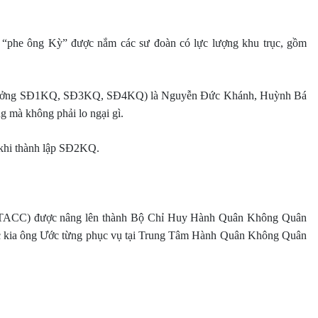
o “phe ông Kỳ” được nắm các sư đoàn có lực lượng khu trục, gồm
 đoàn trưởng SĐ1KQ, SĐ3KQ, SĐ4KQ) là Nguyễn Đức Khánh, Huỳnh Bá
mà không phải lo ngại gì.
 khi thành lập SĐ2KQ.
 – TACC) được nâng lên thành Bộ Chỉ Huy Hành Quân Không Quân
ước kia ông Ước từng phục vụ tại Trung Tâm Hành Quân Không Quân