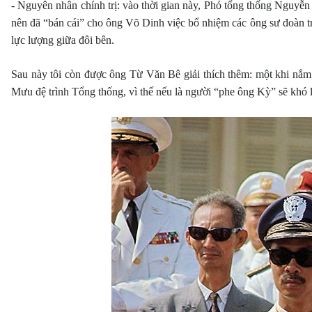
- Nguyên nhân chính trị: vào thời gian này, Phó tổng thống Ngu
nên đã “bán cái” cho ông Võ Dinh việc bổ nhiệm các ông sư đoàn trư
lực lượng giữa đôi bên.
Sau này tôi còn được ông Từ Văn Bê giải thích thêm: một khi nắm
Mưu đệ trình Tổng thống, vì thế nếu là người “phe ông Kỳ” sẽ khó 