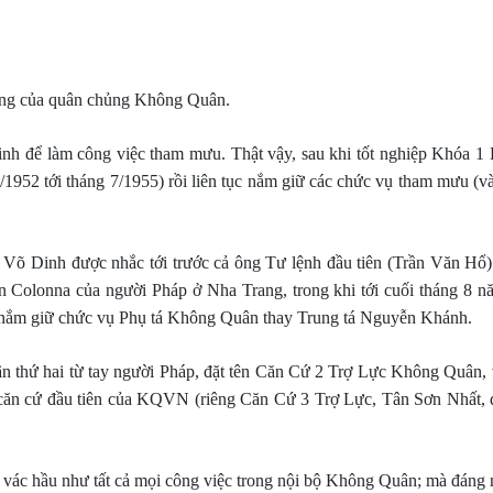
ùng của quân chủng Không Quân.
õ Dinh để làm công việc tham mưu. Thật vậy, sau khi tốt nghiệp Khó
/1952 tới tháng 7/1955) rồi liên tục nắm giữ các chức vụ tham mưu (v
Võ Dinh được nhắc tới trước cả ông Tư lệnh đầu tiên (Trần Văn Hổ)
Colonna của người Pháp ở Nha Trang, trong khi tới cuối tháng 8 nă
ể nắm giữ chức vụ Phụ tá Không Quân thay Trung tá Nguyễn Khánh.
 thứ hai từ tay người Pháp, đặt tên Căn Cứ 2 Trợ Lực Không Quân, 
n căn cứ đầu tiên của KQVN (riêng Căn Cứ 3 Trợ Lực, Tân Sơn Nhất,
vác hầu như tất cả mọi công việc trong nội bộ Không Quân; mà đáng n