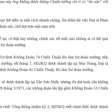
 sau này ông không được thăng Chuẩn tướng chỉ vì có “ân oán” với
thế diễn ra một cách nhanh chóng, êm thắm thì việc Đại tá Phan
oán mò, chờ đợi hơn một năm trời.
 lại, có thật hay không, chính xác tới mức nào không ai có thể quả
 Sư đoàn trưởng.
Tư lệnh Không Đoàn 74 Chiến Thuật lên làm Sư đoàn trưởng; tiếp
rưởng; tới tháng 7, SĐ2KQ được thành lập tại Nha Trang, Đại tá
lệnh Không Đoàn 41 Chiến Thuật, lên làm Sư đoàn trưởng.
– sẽ được thành lập tại Tân Sơn Nhất, nhưng rồi đợi hoài vẫn không
 tới tháng 3/1971, các không đoàn tân lập gồm Không Đoàn 53 Chiến
nhậm chức Tổng thống nhiệm kỳ 2, SĐ5KQ mới chính thức được thành