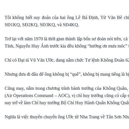
Tôi không biết suy đoán của hai ông Lê Bá Định, Từ Văn Bê chí
SĐ1KQ, SĐ2KQ, SĐ3KQ, và SĐ4KQ.
Trở lại với năm 1970 là thời gian thành lập bốn sư đoàn nói tr
Tính, Nguyễn Huy Ánh trước kia đều không “hưởng ơn mưa móc” t
Chỉ có Đại tá Vũ Văn Ước, đang nắm chức Tư lệnh Không Đoàn 62 ở
Nhưng đưa đi đâu để ông không bị “quê”, không bị mang tiếng là b
Cũng may, nằm trong chương trình bành trướng của Không Quân
(Air Operations Command – AOC), vị chỉ huy trưởng cũng có cấp 
nay trở về làm Chỉ huy trưởng Bộ Chỉ Huy Hành Quân Không Quân 
Nghĩa là việc thuyên chuyển ông Ước từ Nha Trang về Tân Sơn Nhấ