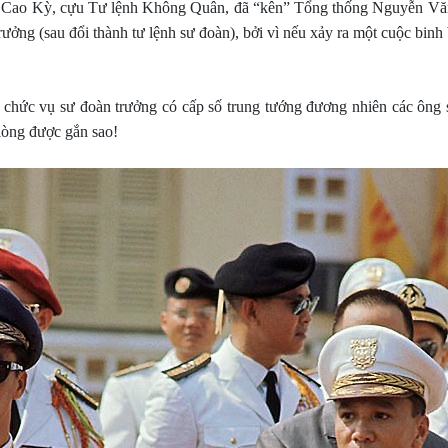
yễn Cao Kỳ, cựu Tư lệnh Không Quân, đã “kên” Tổng thống Nguyễn V
ởng (sau đổi thành tư lệnh sư đoàn), bởi vì nếu xảy ra một cuộc binh
 chức vụ sư đoàn trưởng có cấp số trung tướng đương nhiên các ông 
lòng được gắn sao!