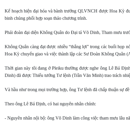
Kế hoạch hiện đại hóa và bành trướng QLVNCH được Hoa Kỳ đư
binh chủng phối hợp soạn thảo chương trình.
Phái đoàn đại diện Không Quân do Đại tá Võ Dinh, Tham mưu t
Không Quân càng đạt được nhiều “thắng lợi” trong các buổi họp nó
Hoa Kỳ chuyển giao và việc thành lập các Sư Đoàn Không Quân (Ai
Thời gian này tôi đang ở Pleiku thường được nghe ông Lê Bá Định
Dinh) đã được Thiếu tướng Tư lệnh (Trần Văn Minh) trao trách nhiệ
Và hầu như trong mọi trường hợp, ông Tư lệnh đã chấp thuận sự đề
Theo ông Lê Bá Định, có hai nguyên nhân chính:
- Nguyên nhân nội bộ: ông Võ Dinh làm công việc tham mưu lâu năm