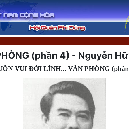
PHÒNG (phần 4) - Nguyễn Hữ
UỒN VUI ĐỜI LÍNH... VĂN PHÒNG (phần 