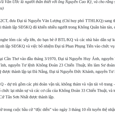
Vũ Văn Ước là người thân thiết với ông Nguyễn Cao Kỳ, và cho rằng
au)
2CT, đưa Đại tá Nguyễn Văn Lượng (Chỉ huy phó TTHLKQ) sang thay 
i thành lập SĐ5KQ đã khiến nhiều người trong Không Quân bàn tán, đ
o nghe lóm các sếp lớn, do bạn bè ở BTL/KQ và các nhà báo dân sự kể
c thành lập SĐ5KQ và việc bổ nhiệm Đại tá Phan Phụng Tiên vào chức vụ
tại Cần Thơ vào đầu tháng 3/1970, Đại tá Nguyễn Huy Ánh, nguyên 
ính, nguyên Tư lệnh Không Đoàn 23 Chiến Thuật, lên làm Sư đoàn t
 được thành lập tại Đà Nẵng, Đại tá Nguyễn Đức Khánh, nguyên Tư 
Q - dự trù gồm các phi đoàn vận tải, không thám và vận tải võ trang 
 tổ chức lại nhân sự và các cơ cấu của Không Đoàn 33 Chiến Thuật, và
ứ Tân Sơn Nhất được thành lập.
 cử trong cuộc bầu cử “độc diễn” vào ngày 3 tháng 10 rồi tuyên thệ 