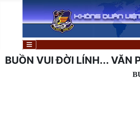
BUỒN VUI ĐỜI LÍNH... VĂN 
B