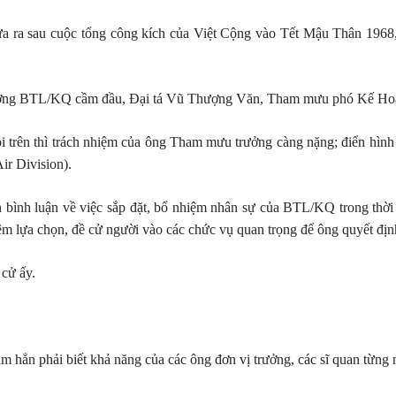
a ra sau cuộc tổng công kích của Việt Cộng vào Tết Mậu Thân 1
rưởng BTL/KQ cầm đầu, Đại tá Vũ Thượng Văn, Tham mưu phó Kế Hoạ
i trên thì trách nhiệm của ông Tham mưu trưởng càng nặng; điển hình 
r Division).
 bình luận về việc sắp đặt, bổ nhiệm nhân sự của BTL/KQ trong thời
m lựa chọn, đề cử người vào các chức vụ quan trọng để ông quyết địn
 cử ấy.
 hẳn phải biết khả năng của các ông đơn vị trưởng, các sĩ quan từng 