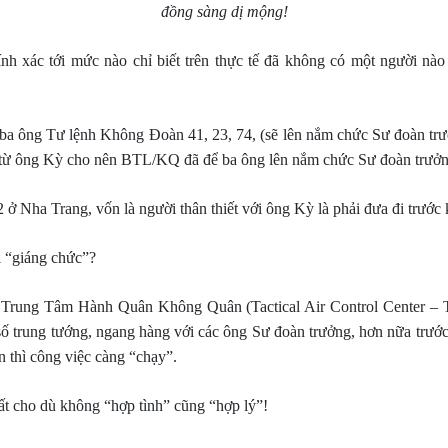
đồng sàng dị mộng!
nh xác tới mức nào chỉ biết trên thực tế đã không có một người nà
ên, cả ba ông Tư lệnh Không Đoàn 41, 23, 74, (sẽ lên nắm chức Sư
ừ ông Kỳ cho nên BTL/KQ đã để ba ông lên nắm chức Sư đoàn trưởng 
 Nha Trang, vốn là người thân thiết với ông Kỳ là phải đưa đi trước
ị “giáng chức”?
, Trung Tâm Hành Quân Không Quân (Tactical Air Control Center
số trung tướng, ngang hàng với các ông Sư đoàn trưởng, hơn nữa tr
thì công việc càng “chạy”.
t cho dù không “hợp tình” cũng “hợp lý”!