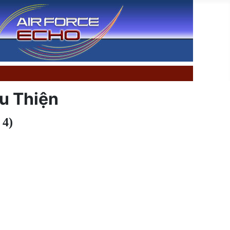
u Thiện
4)