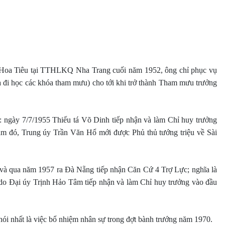
a 1 Hoa Tiêu tại TTHLKQ Nha Trang cuối năm 1952, ông chỉ phục vụ
à đi học các khóa tham mưu) cho tới khi trở thành Tham mưu trưởng
: ngày 7/7/1955 Thiếu tá Võ Dinh tiếp nhận và làm Chỉ huy trưởng
m đó, Trung úy Trần Văn Hổ mới được Phủ thủ tướng triệu về Sài
và qua năm 1957 ra Đà Nẵng tiếp nhận Căn Cứ 4 Trợ Lực; nghĩa là
 do Đại úy Trịnh Hảo Tâm tiếp nhận và làm Chỉ huy trưởng vào đầu
ói nhất là việc bổ nhiệm nhân sự trong đợt bành trướng năm 1970.