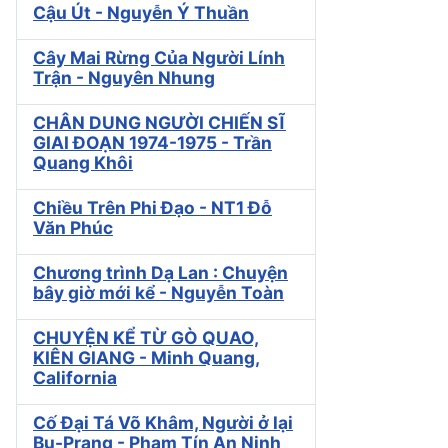
Cậu Út - Nguyễn Ý Thuần
Cây Mai Rừng Của Người Lính
Trận - Nguyên Nhung
CHÂN DUNG NGƯỜI CHIẾN SĨ
GIAI ĐOẠN 1974-1975 - Trần
Quang Khôi
Chiều Trên Phi Đạo - NT1 Đỗ
Văn Phúc
Chương trình Dạ Lan : Chuyện
bây giờ mới kể - Nguyễn Toàn
CHUYỆN KỂ TỪ GÒ QUAO,
KIÊN GIANG - Minh Quang,
California
Cố Đại Tá Võ Khâm, Người ở lại
Bu-Prang - Phạm Tín An Ninh