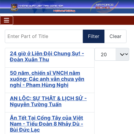
Enter Part of Title
Filter
Clear
Display #
24 giờ ở Liên Đội Chung Sự! -
Đoàn Xuân Thu
50 năm, chiến sĩ VNCH nằm
xuống: Các anh vẫn chưa yên
nghỉ - Phạm Hùng Nghị
AN LỘC: SỰ THẬT & LỊCH SỬ -
Nguyễn Tường Tuấn
Ăn Tết Tại Cổng Tây của Việt
Nam - Tiểu Đoàn 8 Nhảy Dù -
Bùi Đức Lạc