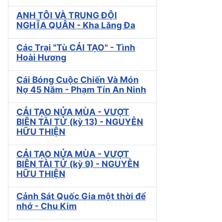
ANH TÔI VÀ TRUNG ĐỘI
NGHĨA QUÂN - Kha Lăng Đa
Các Trại "Tù CẢI TẠO" - Tình
Hoài Hương
Cái Bóng Cuộc Chiến Và Món
Nợ 45 Năm - Phạm Tín An Ninh
CẢI TẠO NỬA MÙA - VƯỢT
BIÊN TÀI TỬ (kỳ 13) - NGUYỄN
HỮU THIỆN
CẢI TẠO NỬA MÙA - VƯỢT
BIÊN TÀI TỬ (kỳ 9) - NGUYỄN
HỮU THIỆN
Cảnh Sát Quốc Gia một thời để
nhớ - Chu Kim